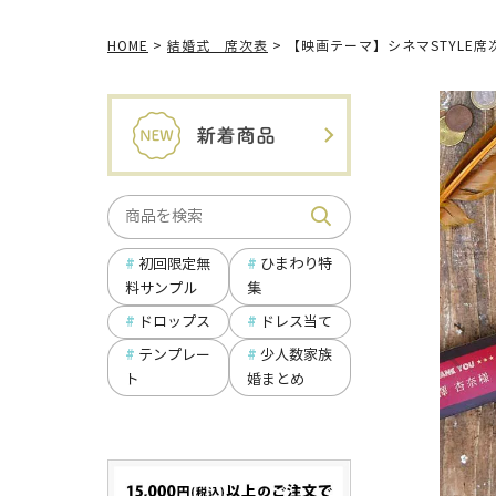
HOME
結婚式 席次表
【映画テーマ】シネマSTYLE席
ひまわり特
初回限定無
集
料サンプル
ドロップス
ドレス当て
テンプレー
少人数家族
ト
婚まとめ