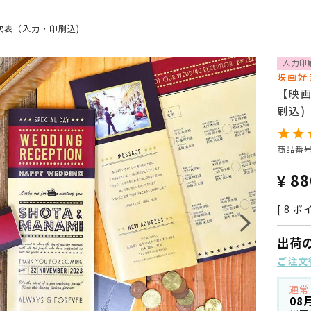
次表（入力・印刷込)
入力印
映画好
【映画
刷込)
商品番
¥
88
[
8
ポイ
出荷
ご注文
通常
08