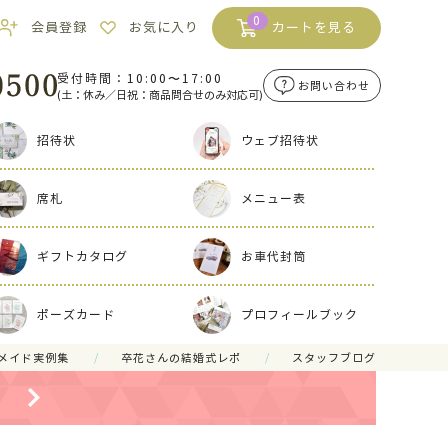
0
会員登録
お気に入り
カートを見る
受付時間：10:00〜17:00
お問い合わせ
(土：休み／日祝：商品問合せのみ対応可)
招待状
ウェブ招待状
席札
メニュー表
ギフトカタログ
お車代封筒
ポーズカード
プロフィールブック
メイド実例集
卒花さんの結婚式レポ
スタッフブログ