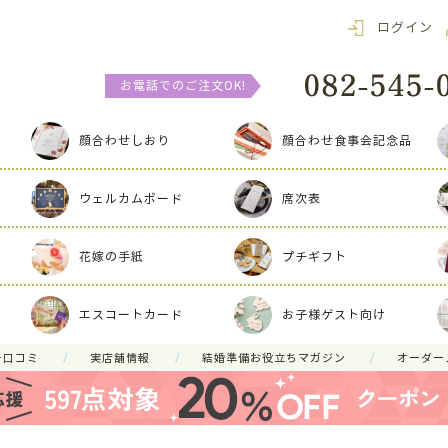
ログイン
お電話でのご注文OK!
顔合わせしおり
顔合わせ食事会記念品
ウェルカムボード
席次表
花嫁の手紙
プチギフト
エスコートカード
お子様ゲスト向け
ー口コミ
実店舗情報
結婚準備お役立ちマガジン
オーダー