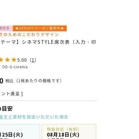
刷付き
★20％OFFクーポン配布中★
きのためのこだわりデザイン
テーマ】シネマSTYLE席次表（入力・印
5.00
（
1
）
号
OD-S-cinema
0
税込
（1枚あたりの価格です）
ント進呈 ]
の目安
後すぐ
素材を提出いただいた場合
特急対応（有料）
月25日(火)
08月18日(火)