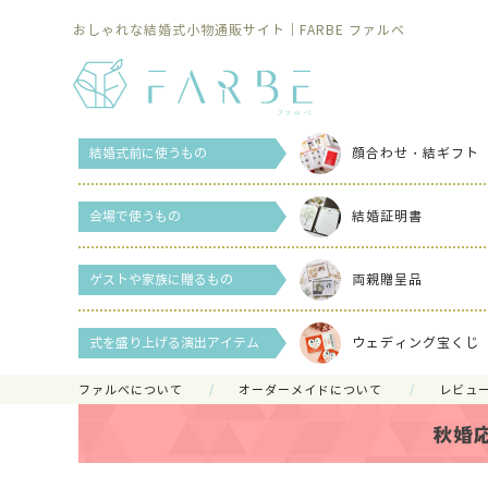
おしゃれな結婚式小物通販サイト｜FARBE ファルベ
結婚式前に使うもの
顔合わせ・結ギフト
会場で使うもの
結婚証明書
ゲストや家族に贈るもの
両親贈呈品
式を盛り上げる演出アイテム
ウェディング宝くじ
ファルべについて
オーダーメイドについて
レビュ