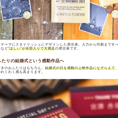
をテーマにスタイリッシュにデザインした席次表。入力から印刷まです
表など
”ほしい”が全部入りで大満足
の席次表です。
ふたりの結婚式という感動作品へ
好きのおふたりはもちろん、
結婚式の日を感動の上映作品になぞらえて
のわくわく感も高まります。