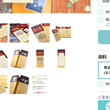
出荷
地
＋
商
＋
ご
送料
商品
(
地
＋
ご注文