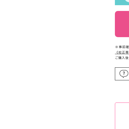
※事前確
《校正専
ご購入後