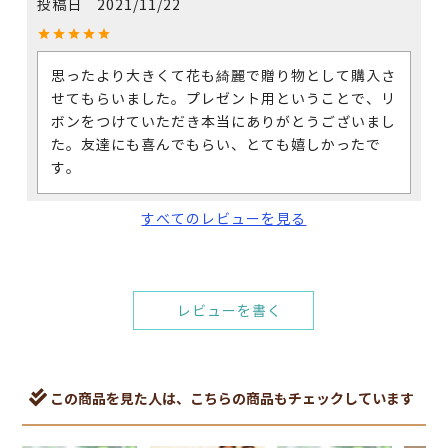
投稿日
2021/11/22
思ったより大きくて花も綺麗で贈り物として購入さ
せてもらいました。プレゼント用ということで、リ
ボンをつけていただき本当にありがとうございまし
た。友達にも喜んでもらい、とても嬉しかったで
す。
すべてのレビューを見る
かなやん
購入者
長崎県
30代
投稿日
2021/07/01
レビューを書く
今日無事に届きました📦️

この商品を見た人は、こちらの商品もチェックしています
開けた瞬間、可愛いー♥️となりました。

もう写真もセットして結婚式で渡すの心待ちにして