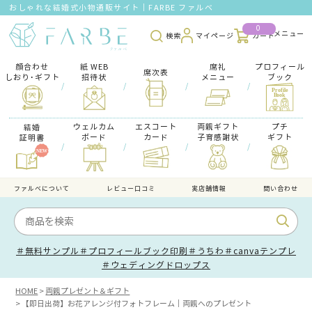
おしゃれな結婚式小物通販サイト｜FARBE ファルベ
0
検索
マイページ
カート
顔合わせ
紙 WEB
席礼
プロフィール
席次表
しおり･ギフト
招待状
メニュー
ブック
/
/
/
/
ウェルカム
エスコート
両親ギフト
プチ
結婚
ボード
カード
子育感謝状
ギフト
証明書
/
/
/
/
ファルべについて
レビュー口コミ
実店舗情報
問い合わせ
＃無料サンプル
＃プロフィールブック印刷
＃うちわ
＃canvaテンプレ
＃ウェディングドロップス
HOME
両親プレゼント＆ギフト
【即日出荷】お花アレンジ付フォトフレーム｜両親へのプレゼント