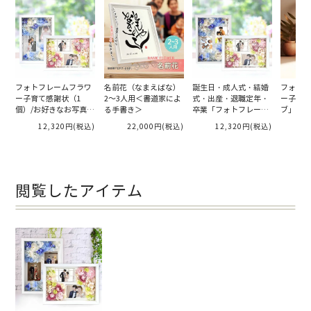
います☺️
フォトフレームフラワ
名前花（なまえばな）
誕生日・成人式・結婚
フォトフ
ー子育て感謝状（1
2～3人用＜書道家によ
式・出産・退職定年・
ー子育て
個）/お好きなお写真を
る手書き＞
卒業「フォトフレーム
ブ」（1
セットして贈れる
フラワー」お祝い工房
お写真を
12,320円
(税込)
22,000円
(税込)
12,320円
(税込)
1
れる
閲覧したアイテム