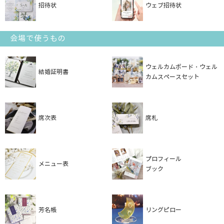
招待状
ウェブ招待状
会場で使うもの
ウェルカムボード・ウェル
結婚証明書
カムスペースセット
席次表
席札
プロフィール
メニュー表
ブック
芳名帳
リングピロー