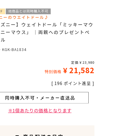
FF
他商品とは同時購入不可
ニーのウエイトドール♪
ィズニー】ウェイトドール「ミッキーマウ
ミニーマウス」 ｜両親へのプレゼントぺ
ール
号
KGK-BA1834
定価
¥
23,980
¥
21,582
特別価格
[
196
ポイント進呈 ]
※1個あたりの価格となります