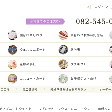
ログイン
お電話でのご注文OK!
顔合わせしおり
顔合わせ食事会記念品
ウェルカムボード
席次表
花嫁の手紙
プチギフト
エスコートカード
お子様ゲスト向け
ー口コミ
実店舗情報
結婚準備お役立ちマガジン
オーダー
ディズニー】ウェイトドール「ミッキーマウス・ミニーマウス」 ｜両親への