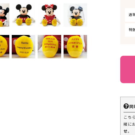
通
特
同
こち
緒に
せ
。