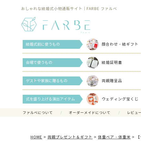
おしゃれな結婚式小物通販サイト｜FARBE ファルベ
結婚式前に使うもの
顔合わせ・結ギフト
会場で使うもの
結婚証明書
ゲストや家族に贈るもの
両親贈呈品
式を盛り上げる演出アイテム
ウェディング宝くじ
ファルべについて
オーダーメイドについて
レビュ
HOME
両親プレゼント＆ギフト
体重ベア・体重米
【