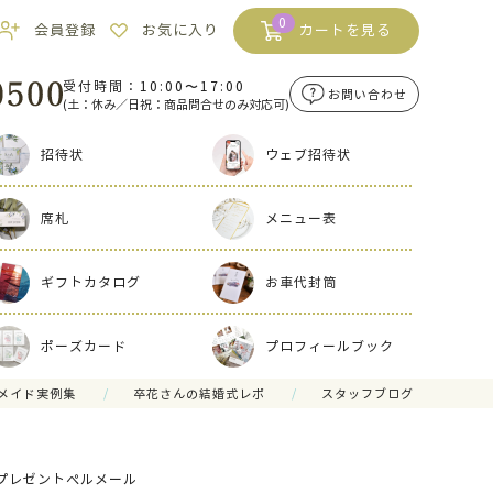
0
会員登録
お気に入り
カートを見る
受付時間：10:00〜17:00
お問い合わせ
(土：休み／日祝：商品問合せのみ対応可)
招待状
ウェブ招待状
席札
メニュー表
ギフトカタログ
お車代封筒
ポーズカード
プロフィールブック
メイド実例集
卒花さんの結婚式レポ
スタッフブログ
プレゼントぺルメール