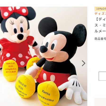
10%O
ディズ
【デ
ス・
ルメ
商品番