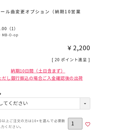
ゴール曲変更オプション（納期10営業
2.00
（
1
）
号
MB-O-op
¥
2,200
[
20
ポイント進呈 ]
納期10日間（土日含まず）
ただし銀行振込の場合ご入金確認後の出荷
(必
須)