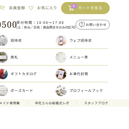
0
会員登録
お気に入り
カートを見る
受付時間：10:00〜17:00
お問い合わせ
(土：休み／日祝：商品問合せのみ対応可)
招待状
ウェブ招待状
席札
メニュー表
ギフトカタログ
お車代封筒
ポーズカード
プロフィールブック
メイド実例集
卒花さんの結婚式レポ
スタッフブログ