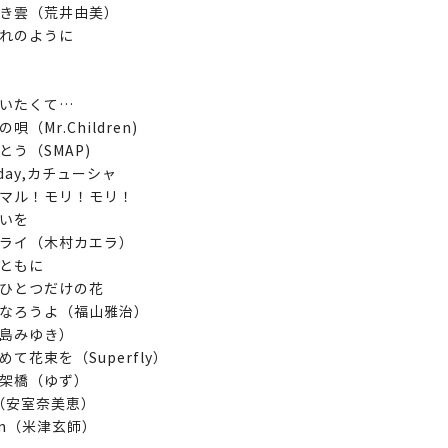
き雲（荒井由美）
れのように
いたくて…
唄（Mr.Children)
とう（SMAP)
yday,カチューシャ
マル！モリ！モリ！
いを
ライ（木村カエラ）
ともに
ひとつだけの花
なろうよ（福山雅治）
島みゆき）
めて花束を（Superfly）
架橋（ゆず）
o（安室奈美恵）
on（米津玄師）