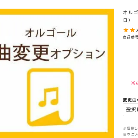
オル
日）
商品番
※
変更曲