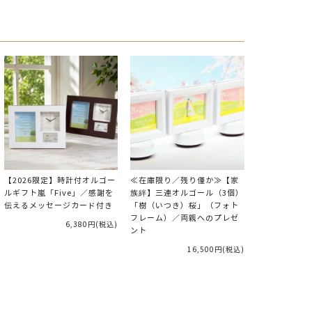
【2026限定】時計付オルゴー
≪在庫限り／残り僅か≫【家
ルギフト嵐「Five」／感謝を
族絆】三連オルゴール（3個）
伝えるメッセージカード付き
「樹（いつき）桜」（フォト
フレーム）／両親へのプレゼ
6,380円
(税込)
ント
16,500円
(税込)