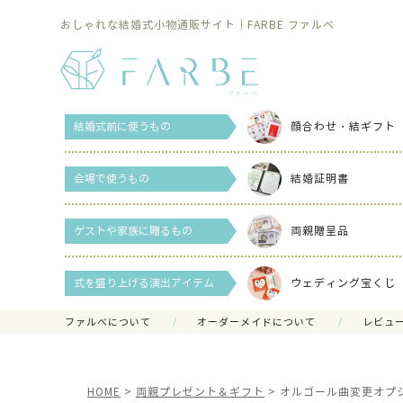
おしゃれな結婚式小物通販サイト｜FARBE ファルベ
結婚式前に使うもの
顔合わせ・結ギフト
会場で使うもの
結婚証明書
ゲストや家族に贈るもの
両親贈呈品
式を盛り上げる演出アイテム
ウェディング宝くじ
ファルべについて
オーダーメイドについて
レビュ
HOME
両親プレゼント＆ギフト
オルゴール曲変更オプ