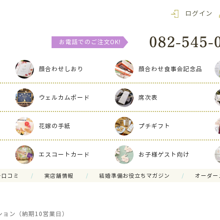
ログイン
お電話でのご注文OK!
顔合わせしおり
顔合わせ食事会記念品
ウェルカムボード
席次表
花嫁の手紙
プチギフト
エスコートカード
お子様ゲスト向け
ー口コミ
実店舗情報
結婚準備お役立ちマガジン
オーダー
ション（納期10営業日）