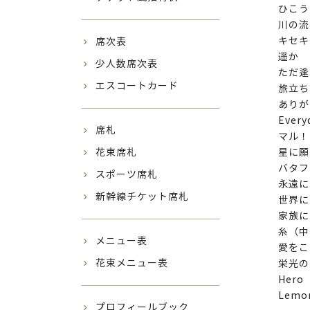
ひこう
川の流
キセキ
席次表
遥か
少人数席次表
ただ逢
エスコートカード
旅立ちの
ありが
Ever
席札
マル！
花束席札
星に願
バタフ
スポーツ席札
永遠に
新幹線チケット席札
世界に
家族に
糸（中
メニュー表
愛をこ
花束メニュー表
栄光の
Her
Lem
プロフィールブック