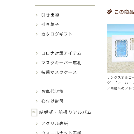
この商品
引き出物
引き菓子
カタログギフト
コロナ対策アイテム
マスクキーパー席札
抗菌マスクケース
サンクスオルゴ
ク）「アロハ・レ
／両親へのプレ
お車代封筒
心付け封筒
結婚式・前撮りアルバム
アクリル表紙
ウォールナット表紙