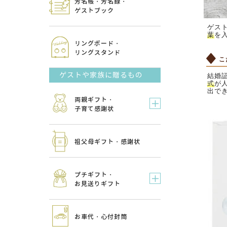
芳名帳・芳名録・
ゲストブック
ゲス
葉
を
リングボード・
リングスタンド
こ
ゲストや家族に贈るもの
結婚
式
が
出で
両親ギフト・
子育て感謝状
祖父母ギフト・感謝状
プチギフト・
お見送りギフト
お車代・心付封筒