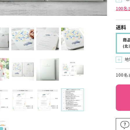
100
送料
商品
(
地
＋
100