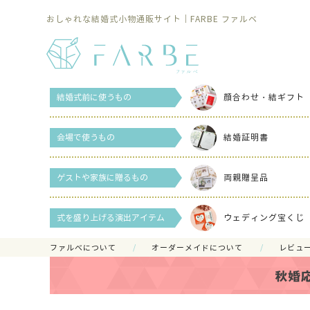
おしゃれな結婚式小物通販サイト｜FARBE ファルベ
結婚式前に使うもの
顔合わせ・結ギフト
会場で使うもの
結婚証明書
ゲストや家族に贈るもの
両親贈呈品
式を盛り上げる演出アイテム
ウェディング宝くじ
ファルべについて
オーダーメイドについて
レビュ