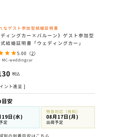
れなゲスト参加型結婚証明書
ェディングカー×バルーン》ゲスト参加型
ン式結婚証明書「ウェディングカー」
5.00
（
2
）
号
MC-weddingcar
130
税込
イント進呈 ]
の目安
特急対応（有料）
月19日(水)
08月17日(月)
予定
出荷予定
域別の到着目安はこちら