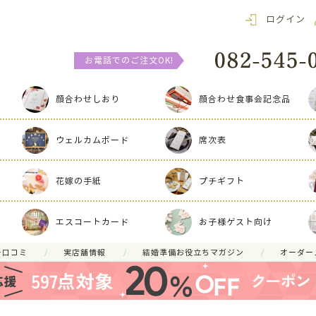
ログイン
お電話でのご注文OK!
顔合わせしおり
顔合わせ食事会記念品
ウェルカムボード
席次表
花嫁の手紙
プチギフト
エスコートカード
お子様ゲスト向け
ー口コミ
実店舗情報
結婚準備お役立ちマガジン
オーダー