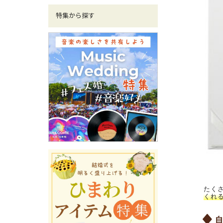
特集から探す
たく
くれ
自