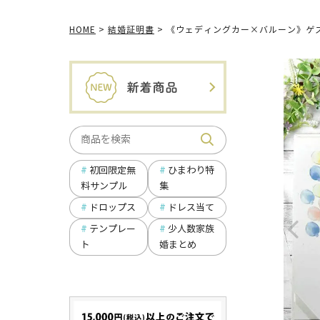
HOME
結婚証明書
《ウェディングカー×バルーン》ゲ
ひまわり特
初回限定無
集
料サンプル
ドロップス
ドレス当て
テンプレー
少人数家族
ト
婚まとめ