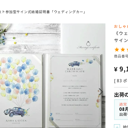
スト参加型サイン式結婚証明書「ウェディングカー」
おしゃ
《ウ
サイ
商品番
¥
9,
[
83
ポ
出荷
通常
08
出荷
地
＋