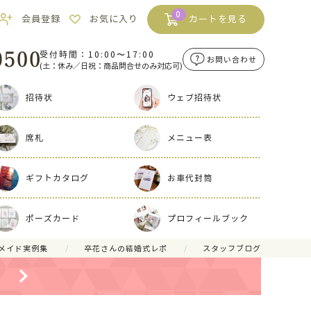
0
会員登録
お気に入り
カートを見る
受付時間：10:00〜17:00
お問い合わせ
(土：休み／日祝：商品問合せのみ対応可)
招待状
ウェブ招待状
席札
メニュー表
ギフトカタログ
お車代封筒
ポーズカード
プロフィールブック
メイド実例集
卒花さんの結婚式レポ
スタッフブログ