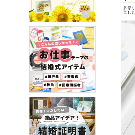
多彩
言し