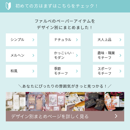
初めての方はまずはこちらをチェック！
ファルべのペーパーアイテムを
デザイン別にまとめました！
シンプル
ナチュラル
大人上品
かっこいい・
趣味・職業
メルヘン
モダン
モチーフ
季節
スポーツ
和風
モチーフ
モチーフ
＼あなたにぴったりの雰囲気がきっと見つかる！／