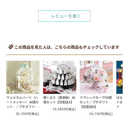
レビューを書く
この商品を見た人は、こちらの商品もチェックしています
ウェルカムバード（ハ
華くるり（風車飴）40
クラシックモーヴ50個
はないち
ートクッキー） 48個セ
個セット【別配送A】
セット／プチギフト
トせんべ
ット ／プチギフト
【別配送B】
ト ／プ
19,580円
(税込)
【別配送A】
配送A】
20,350円
(税込)
24,750円
(税込)
2