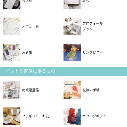
席次表
席札
プロフィール
メニュー表
ブック
芳名帳
リングピロー
ゲストや家族に贈るもの
両親贈呈品
花嫁の手紙
プチギフト、お礼
カタログギフト