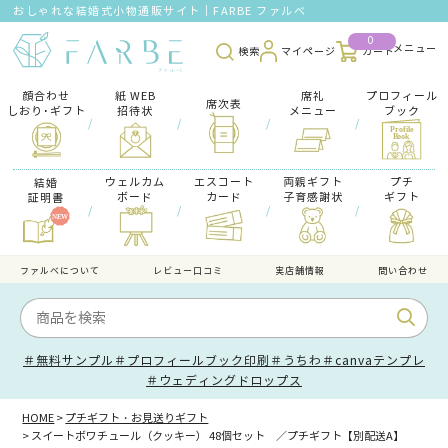
おしゃれな結婚式小物通販サイト｜FARBE ファルベ
0
検索
マイページ
カート
顔合わせ
紙 WEB
席礼
プロフィール
席次表
しおり･ギフト
招待状
メニュー
ブック
/
/
/
/
ウェルカム
エスコート
両親ギフト
プチ
結婚
ボード
カード
子育感謝状
ギフト
証明書
/
/
/
/
ファルべについて
レビュー口コミ
実店舗情報
問い合わせ
＃無料サンプル
＃プロフィールブック印刷
＃うちわ
＃canvaテンプレ
＃ウェディングドロップス
HOME
プチギフト・お見送りギフト
スイートボワチュール（クッキー） 48個セット ／プチギフト【別配送A】