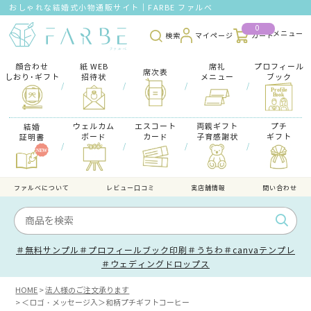
おしゃれな結婚式小物通販サイト｜FARBE ファルベ
0
検索
マイページ
カート
顔合わせ
紙 WEB
席礼
プロフィール
席次表
しおり･ギフト
招待状
メニュー
ブック
/
/
/
/
ウェルカム
エスコート
両親ギフト
プチ
結婚
ボード
カード
子育感謝状
ギフト
証明書
/
/
/
/
ファルべについて
レビュー口コミ
実店舗情報
問い合わせ
＃無料サンプル
＃プロフィールブック印刷
＃うちわ
＃canvaテンプレ
＃ウェディングドロップス
HOME
法人様のご注文承ります
＜ロゴ・メッセージ入＞和柄プチギフトコーヒー