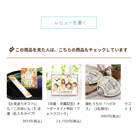
レビューを書く
この商品を見た人は、こちらの商品もチェックしています
【お見送りギフトに
《卒業・卒園記念》オ
席札うちわ「ハピネ
ウコンの
も！二次会にも！】凛
ーダーメイド時計「フ
ス」（1名様分）
ト【別配
華（名入れタイプ）
ォトクロック」
660円
(税込)
385円
(税込)
13,750円
(税込)