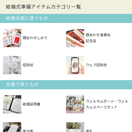
結婚式準備アイテムカテゴリ一覧
結婚式前に使うもの
顔あわせ食事会
顔合わせしおり
記念品
招待状
ウェブ招待状
会場で使うもの
ウェルカムボード・ウェル
結婚証明書
カムスペースセット
席次表
席札