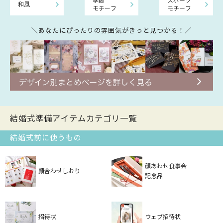
季節
スポーツ
和風
モチーフ
モチーフ
＼あなたにぴったりの雰囲気がきっと見つかる！／
結婚式準備アイテムカテゴリ一覧
結婚式前に使うもの
顔あわせ食事会
顔合わせしおり
記念品
招待状
ウェブ招待状