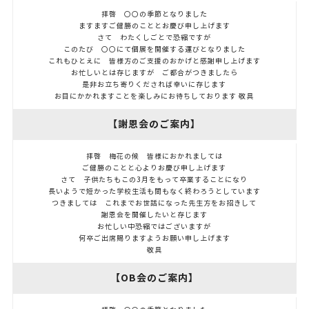
拝啓 〇〇の季節となりました
ますますご健勝のこととお慶び申し上げます
さて わたくしごとで恐縮ですが
このたび 〇〇にて個展を開催する運びとなりました
これもひとえに 皆様方のご支援のおかげと感謝申し上げます
お忙しいとは存じますが ご都合がつきましたら
是非お立ち寄りくだされば幸いに存じます
お目にかかれますことを楽しみにお待ちしております 敬具
【謝恩会のご案内】
拝啓 梅花の候 皆様におかれましては
ご健勝のことと心よりお慶び申し上げます
さて 子供たちもこの3月をもって卒業することになり
長いようで短かった学校生活も間もなく終わろうとしています
つきましては これまでお世話になった先生方をお招きして
謝恩会を開催したいと存じます
お忙しい中恐縮ではございますが
何卒ご出席賜りますようお願い申し上げます
敬具
【OB会のご案内】