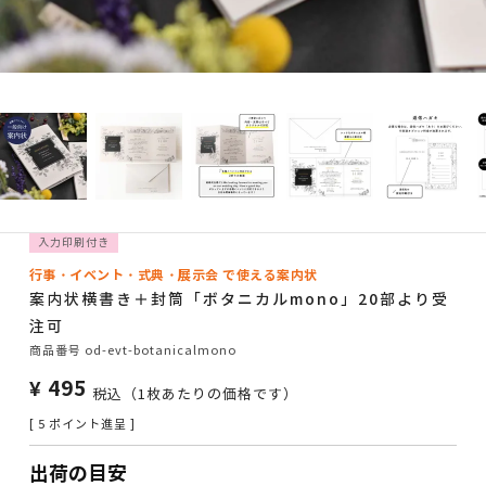
入力印刷付き
行事・イベント・式典・展示会 で使える案内状
案内状横書き＋封筒「ボタニカルmono」20部より受
注可
商品番号
od-evt-botanicalmono
¥
495
税込
（1枚あたりの価格です）
[
5
ポイント進呈 ]
出荷の目安