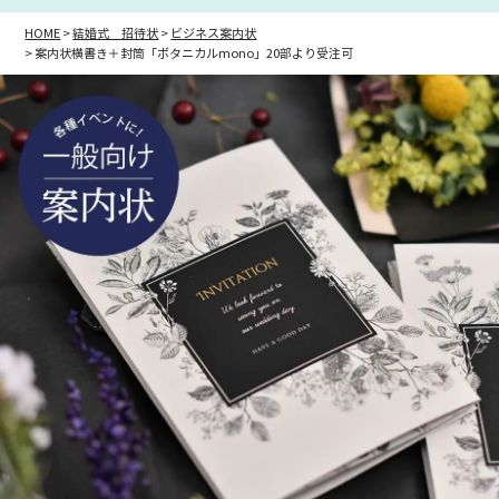
HOME
結婚式 招待状
ビジネス案内状
案内状横書き＋封筒「ボタニカルmono」20部より受注可