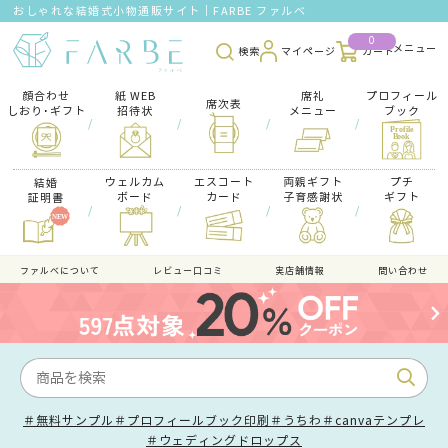
おしゃれな結婚式小物通販サイト｜FARBE ファルベ
0
検索
マイページ
カート
顔合わせ
紙 WEB
席礼
プロフィール
席次表
しおり･ギフト
招待状
メニュー
ブック
/
/
/
/
ウェルカム
エスコート
両親ギフト
プチ
結婚
ボード
カード
子育感謝状
ギフト
証明書
/
/
/
/
ファルべについて
レビュー口コミ
実店舗情報
問い合わせ
＃無料サンプル
＃プロフィールブック印刷
＃うちわ
＃canvaテンプレ
＃ウェディングドロップス