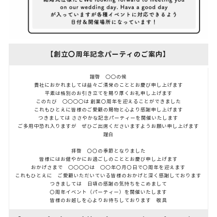
【創立〇周年記念パーティのご案内】
謹啓 ○○の候
貴社におかれましては益々ご清栄のこととお慶び申し上げます
平素は格別のお引き立てを賜り厚くお礼申し上げます
このたび ○○○○は 創業〇周年を迎えることができました
これもひとえに皆様のご愛顧の賜物と心より感謝申し上げます
つきましては ささやかな記念パーティーを開催いたします
ご多用中恐れ入りますが ぜひご出席くださいますようお願い申し上げます
謹白
拝啓 〇〇の季節となりました
皆様にはお健やかにお過ごしのこととお慶び申し上げます
おかげさまで ○○○○は ○○年〇月〇日で〇周年を迎えます
これもひとえに ご愛顧いただいている皆様のおかげと深く感謝しております
つきましては 日頃の感謝の気持ちをこめまして
〇周年イベント（パーティー）を開催いたします
皆様のお越しを心よりお待ちしております 敬具