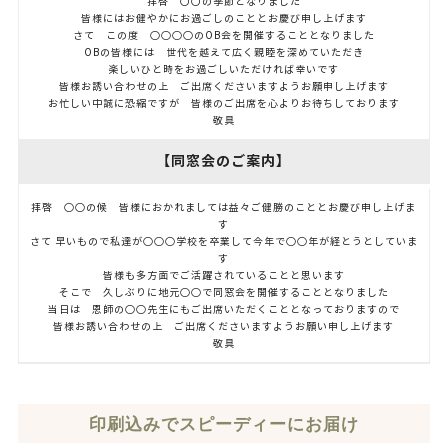
拝啓 〇〇の季節となりました
皆様にはお健やかにお過ごしのこととお慶び申し上げます
さて この度 ○○○○のOB会を開催することとなりました
OBの皆様には 世代を越えて広く親睦を深めていただき
楽しいひと時をお過ごしいただければ幸いです
皆様お誘い合わせの上 ご出席くださいますようお願申し上げます
お忙しい中誠に恐縮ですが 皆様のご出席を心よりお待ちしております
敬具
【同窓会のご案内】
拝啓 ○○の候 皆様におかれましては益々ご健勝のこととお慶び申し上げま
す
さて 早いもので私達が○○○学校を卒業して今年で○○年が経とうとしていま
す
皆様も多方面でご活躍されていることと思います
そこで 久しぶりに地元○○で同窓会を開催することとなりました
当日は 恩師の○○先生にもご出席いただくこととなっておりますので
皆様お誘い合わせの上 ご出席くださいますようお願い申し上げます
敬具
印刷込みでスピーディーにお届け