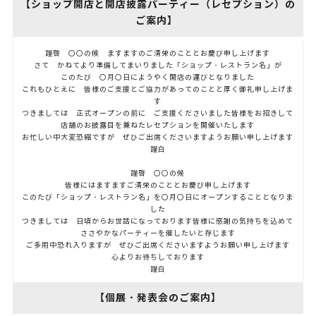
【ショップ開店と開店披露パーティー（レセプション）の
ご案内】
謹啓 〇〇の候 ますますのご清栄のこととお慶び申し上げます
さて かねてより準備してまいりました「ショップ・レストラン名」が
このたび 〇月〇日にようやく開店の運びとなりました
これもひとえに 皆様のご支援とご協力があってのことと厚く御礼申し上げま
す
つきましては 正式オープンの前に ご支援くださいました皆様をお招きして
店舗のお披露目を兼ねたレセプションを開催いたします
お忙しい中大変恐縮ですが ぜひご出席くださいますようお願い申し上げます
謹白
謹啓 〇〇の候
皆様にはますますご清栄のこととお慶び申し上げます
このたび「ショップ・レストラン名」を〇月〇日にオープンすることとなりま
した
つきましては 日頃からお世話になっております皆様に感謝の気持ちを込めて
ささやかなパーティーを催したいと存じます
ご多用中恐れ入りますが ぜひご出席くださいますようお願い申し上げます
心よりお待ちしております
謹白
【個展・発表会のご案内】