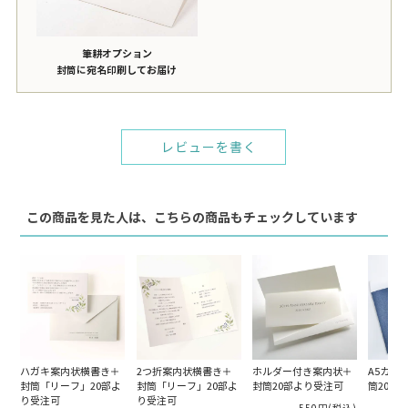
筆耕オプション
封筒に宛名印刷してお届け
レビューを書く
この商品を見た人は、こちらの商品もチェックしています
ハガキ案内状横書き＋
2つ折案内状横書き＋
ホルダー付き案内状＋
A5カバ
封筒「リーフ」20部よ
封筒「リーフ」20部よ
封筒20部より受注可
筒20部
り受注可
り受注可