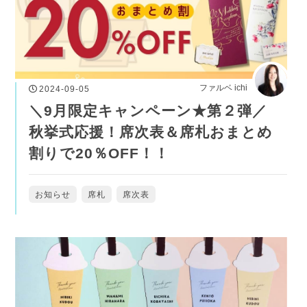
ファルベ ichi
2024-09-05
＼9月限定キャンペーン★第２弾／
秋挙式応援！席次表＆席札おまとめ
割りで20％OFF！！
お知らせ
席札
席次表