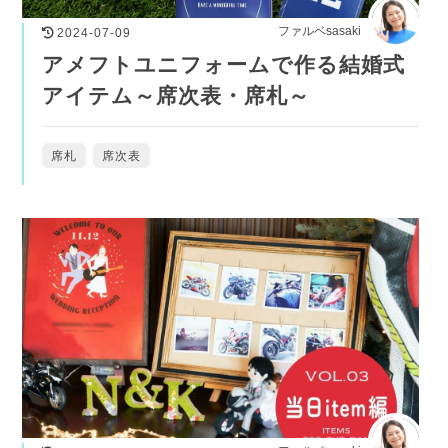
ファルベsasaki
2024-07-09
アメフトユニフォームで作る結婚式
アイテム～席次表・席札～
席札
席次表