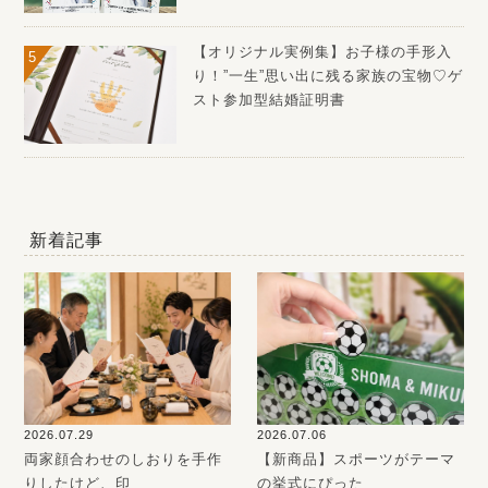
【オリジナル実例集】お子様の手形入
り！”一生”思い出に残る家族の宝物♡ゲ
スト参加型結婚証明書
新着記事
2026.07.29
2026.07.06
両家顔合わせのしおりを手作
【新商品】スポーツがテーマ
りしたけど、印
の挙式にぴった