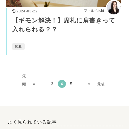
ファルベ ichi
2024-03-22
【ギモン解決！】席札に肩書きって
入れられる？？
席札
先
頭
«
3
5
»
...
4
...
最後
よく見られている記事