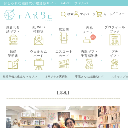
おしゃれな結婚式小物通販サイト｜FARBE ファルベ
検索
マイページ
カート
顔合わせ
紙 WEB
プロフィール
席礼
席次表
結ギフト
招待状
ブック
メニュー
/
/
/
/
結婚
ウェルカム
エスコート
両親ギフト
プチ
証明書
ボード
カード
子育感謝状
ギフト
/
/
/
/
結婚準備お役立ちマガジン
オリジナル実例集
卒花さんの結婚式レポ
スタッフブ
【席札】