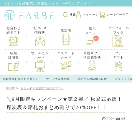
おしゃれな結婚式小物通販サイト｜FARBE ファルベ
検索
マイページ
カート
顔合わせ
紙 WEB
プロフィール
席礼
席次表
結ギフト
招待状
ブック
メニュー
/
/
/
/
結婚
ウェルカム
エスコート
両親ギフト
プチ
証明書
ボード
カード
子育感謝状
ギフト
/
/
/
/
結婚準備お役立ちマガジン
オリジナル実例集
卒花さんの結婚式レポ
スタッフブ
HOME
おしゃれな結婚式を綴るコラム
＼9月限定キャンペーン★第２弾／ 秋挙式応援！
席次表＆席札おまとめ割りで20％OFF！！
2024.09.05