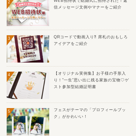
WEB招待状で結婚式に招待された！返
信メッセージ文例やマナーをご紹介
QRコードで動画入り⁈ 席札のおもしろ
アイデアをご紹介
【オリジナル実例集】お子様の手形入
り！”一生”思い出に残る家族の宝物♡ゲ
スト参加型結婚証明書
フェスがテーマの「プロフィールブッ
ク」がかわいい！