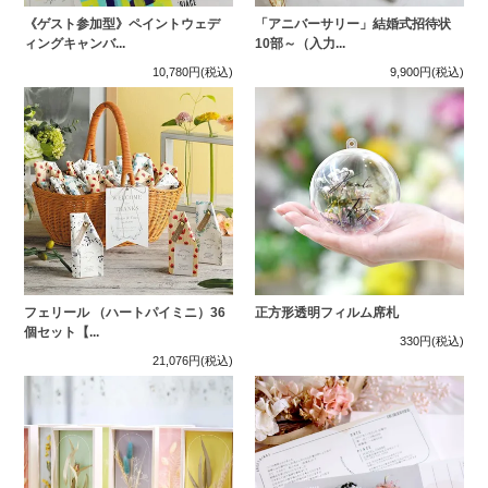
《ゲスト参加型》ペイントウェデ
「アニバーサリー」結婚式招待状
ィングキャンバ...
10部～（入力...
10,780円
(税込)
9,900円
(税込)
フェリール （ハートパイミニ）36
正方形透明フィルム席札
個セット【...
330円
(税込)
21,076円
(税込)