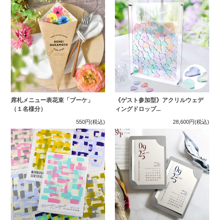
席札メニュー表花束「ブーケ」
《ゲスト参加型》アクリルウェデ
（１名様分）
ィングドロップ...
550円
(税込)
28,600円
(税込)