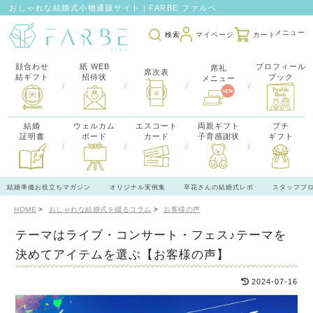
おしゃれな結婚式小物通販サイト｜FARBE ファルベ
検索
マイページ
カート
顔合わせ
紙 WEB
プロフィール
席礼
席次表
結ギフト
招待状
ブック
メニュー
/
/
/
/
結婚
ウェルカム
エスコート
両親ギフト
プチ
証明書
ボード
カード
子育感謝状
ギフト
/
/
/
/
結婚準備お役立ちマガジン
オリジナル実例集
卒花さんの結婚式レポ
スタッフブ
HOME
おしゃれな結婚式を綴るコラム
お客様の声
テーマはライブ・コンサート・フェス♪テーマを
決めてアイテムを選ぶ【お客様の声】
2024-07-16