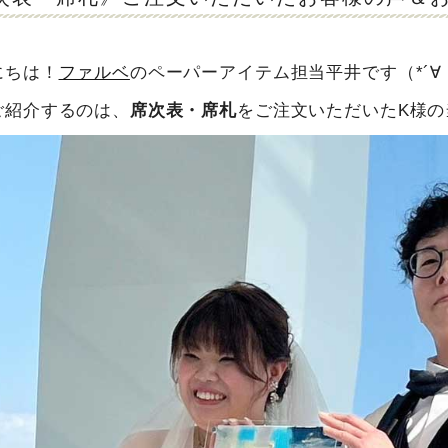
にちは！
ファルベ
のペーパーアイテム担当平井です（*´∀
ご紹介するのは、
席次表・席札
をご注文いただいたK様