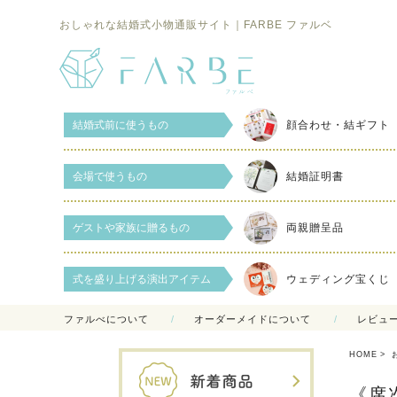
おしゃれな結婚式小物通販サイト｜FARBE ファルベ
結婚式前に使うもの
顔合わせ・結ギフト
会場で使うもの
結婚証明書
ゲストや家族に贈るもの
両親贈呈品
式を盛り上げる演出アイテム
ウェディング宝くじ
ファルべについて
オーダーメイドについて
レビュ
HOME
《席