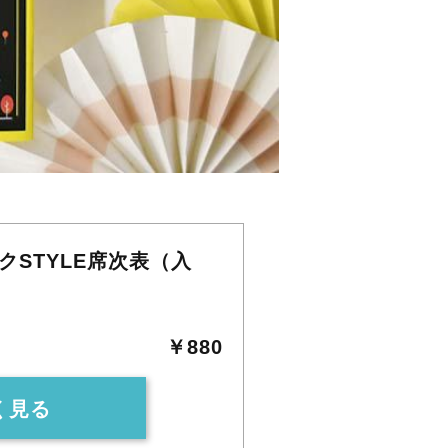
STYLE席次表（入
￥880
く見る