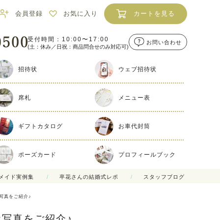
会員登録
お気に入り
カートを見る
受付時間：10:00〜17:00
お問い合わせ
(土：休み／日祝：商品問合せのみ対応可)
招待状
ウェブ招待状
席札
メニュー表
ギフトカタログ
お車代封筒
ポーズカード
プロフィールブック
メイド実例集
卒花さんの結婚式レポ
スタッフブログ
写真をご紹介♪
写真をご紹介♪