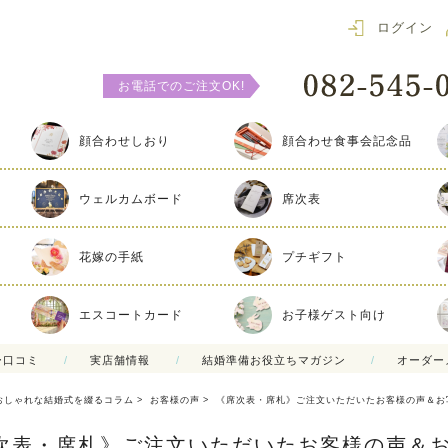
ログイン
お電話でのご注文OK!
顔合わせしおり
顔合わせ食事会記念品
ウェルカムボード
席次表
花嫁の手紙
プチギフト
エスコートカード
お子様ゲスト向け
ー口コミ
実店舗情報
結婚準備お役立ちマガジン
オーダー
おしゃれな結婚式を綴るコラム
お客様の声
《席次表・席札》ご注文いただいたお客様の声＆お
次表・席札》ご注文いただいたお客様の声＆お