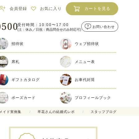
会員登録
お気に入り
カートを見る
受付時間：10:00〜17:00
お問い合わせ
(土：休み／日祝：商品問合せのみ対応可)
招待状
ウェブ招待状
席札
メニュー表
ギフトカタログ
お車代封筒
ポーズカード
プロフィールブック
メイド実例集
卒花さんの結婚式レポ
スタッフブログ