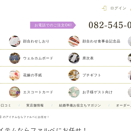
ログイン
お電話でのご注文OK!
顔合わせしおり
顔合わせ食事会記念品
ウェルカムボード
席次表
花嫁の手紙
プチギフト
エスコートカード
お子様ゲスト向け
ー口コミ
実店舗情報
結婚準備お役立ちマガジン
オーダー
ツ】のアイテムならファルベにお任せ！
イテムならファルベにお任せ！