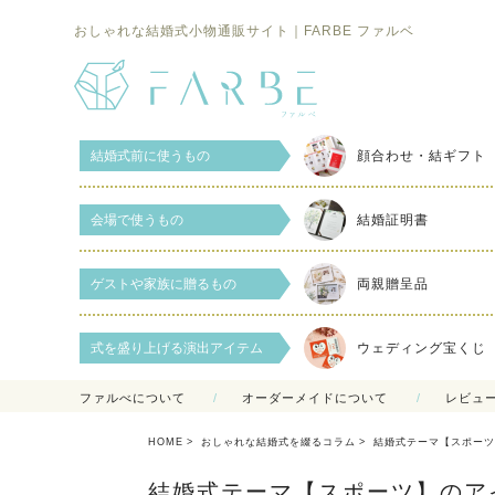
おしゃれな結婚式小物通販サイト｜FARBE ファルベ
結婚式前に使うもの
顔合わせ・結ギフト
会場で使うもの
結婚証明書
ゲストや家族に贈るもの
両親贈呈品
式を盛り上げる演出アイテム
ウェディング宝くじ
ファルべについて
オーダーメイドについて
レビュ
HOME
おしゃれな結婚式を綴るコラム
結婚式テーマ【スポー
結婚式テーマ【スポーツ】のア