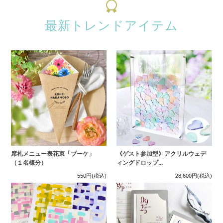
最新トレンドアイテム
席札メニュー表花束「ブーケ」
《ゲスト参加型》アクリルウェデ
（１名様分）
ィングドロップ...
550円
(税込)
28,600円
(税込)