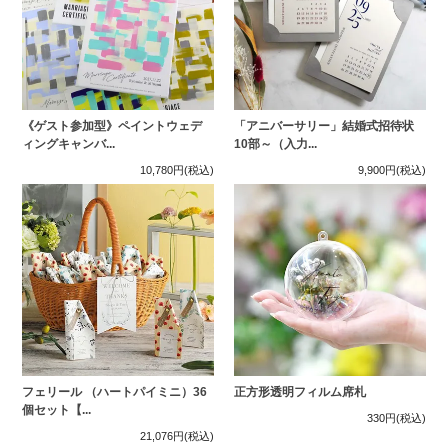
《ゲスト参加型》ペイントウェデ
「アニバーサリー」結婚式招待状
ィングキャンバ...
10部～（入力...
10,780円
(税込)
9,900円
(税込)
フェリール （ハートパイミニ）36
正方形透明フィルム席札
個セット【...
330円
(税込)
21,076円
(税込)