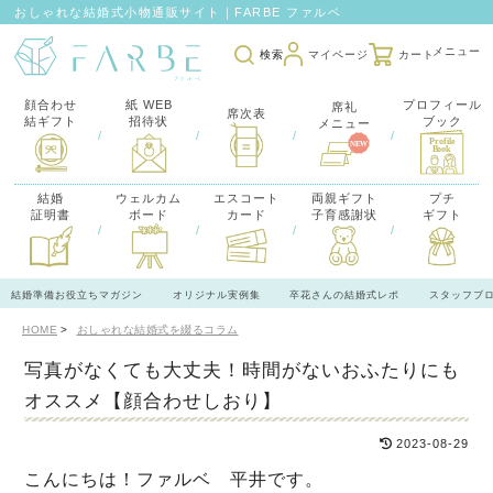
おしゃれな結婚式小物通販サイト｜FARBE ファルベ
検索
マイページ
カート
顔合わせ
紙 WEB
プロフィール
席礼
席次表
結ギフト
招待状
ブック
メニュー
/
/
/
/
結婚
ウェルカム
エスコート
両親ギフト
プチ
証明書
ボード
カード
子育感謝状
ギフト
/
/
/
/
結婚準備お役立ちマガジン
オリジナル実例集
卒花さんの結婚式レポ
スタッフブ
HOME
おしゃれな結婚式を綴るコラム
写真がなくても大丈夫！時間がないおふたりにも
オススメ【顔合わせしおり】
2023-08-29
こんにちは！ファルベ 平井です。