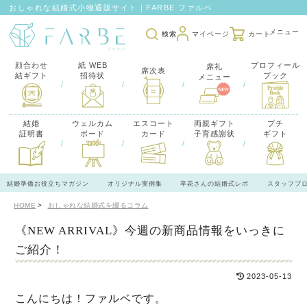
おしゃれな結婚式小物通販サイト｜FARBE ファルベ
検索
マイページ
カート
顔合わせ
紙 WEB
プロフィール
席礼
席次表
結ギフト
招待状
ブック
メニュー
/
/
/
/
結婚
ウェルカム
エスコート
両親ギフト
プチ
証明書
ボード
カード
子育感謝状
ギフト
/
/
/
/
結婚準備お役立ちマガジン
オリジナル実例集
卒花さんの結婚式レポ
スタッフブ
HOME
おしゃれな結婚式を綴るコラム
《NEW ARRIVAL》今週の新商品情報をいっきに
ご紹介！
2023-05-13
こんにちは！ファルベです。