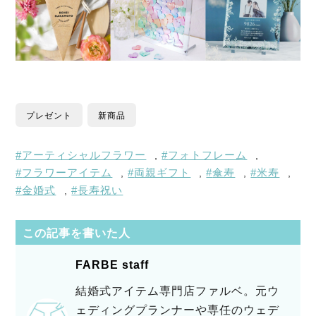
プレゼント
新商品
アーティシャルフラワー
フォトフレーム
,
,
フラワーアイテム
両親ギフト
傘寿
米寿
,
,
,
,
金婚式
長寿祝い
,
この記事を書いた人
FARBE staff
結婚式アイテム専門店ファルベ。元ウ
ェディングプランナーや専任のウェデ