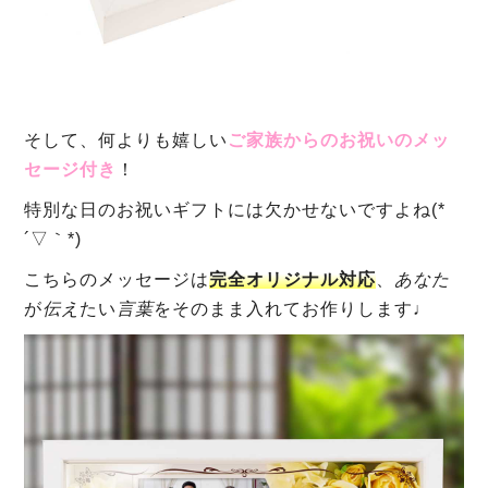
そして、何よりも嬉しい
ご家族からのお祝いのメッ
セージ付き
！
特別な日のお祝いギフトには欠かせないですよね(*
´▽｀*)
こちらのメッセージは
完全オリジナル対応
、
あなた
が
伝え
たい
言葉
をそのまま入れてお作りします♩