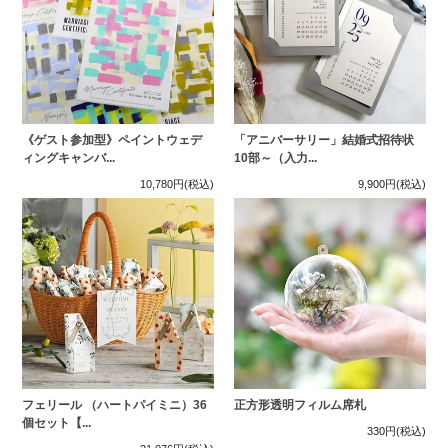
《ゲスト参加型》ペイントウェデ
「アニバーサリー」結婚式招待状
ィングキャンバ...
10部～（入力...
10,780円
(税込)
9,900円
(税込)
フェリール （ハートパイミニ）36
正方形透明フィルム席札
個セット【...
330円
(税込)