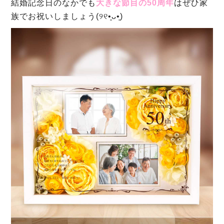
結婚記念日のなかでも
大きな節目の50周年
はぜひ家
族でお祝いしましょう(୨୧•͈ᴗ•͈)