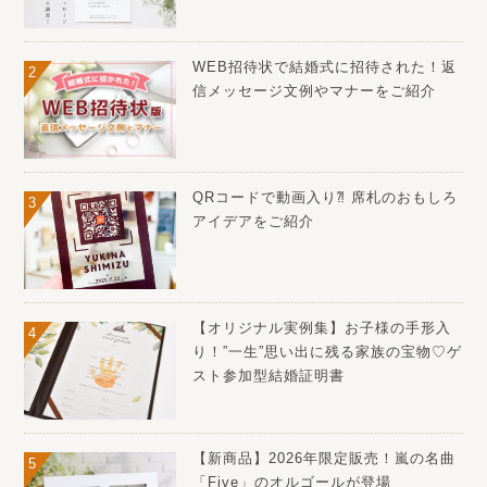
WEB招待状で結婚式に招待された！返
信メッセージ文例やマナーをご紹介
QRコードで動画入り⁈ 席札のおもしろ
アイデアをご紹介
【オリジナル実例集】お子様の手形入
り！”一生”思い出に残る家族の宝物♡ゲ
スト参加型結婚証明書
【新商品】2026年限定販売！嵐の名曲
「Five」のオルゴールが登場