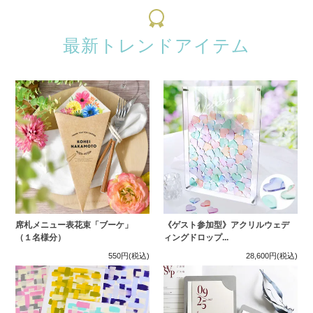
最新トレンドアイテム
席札メニュー表花束「ブーケ」
《ゲスト参加型》アクリルウェデ
（１名様分）
ィングドロップ...
550円
(税込)
28,600円
(税込)