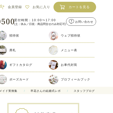
会員登録
お気に入り
カートを見る
受付時間：10:00〜17:00
お問い合わせ
(土：休み／日祝：商品問合せのみ対応可)
招待状
ウェブ招待状
席札
メニュー表
ギフトカタログ
お車代封筒
ポーズカード
プロフィールブック
メイド実例集
卒花さんの結婚式レポ
スタッフブログ