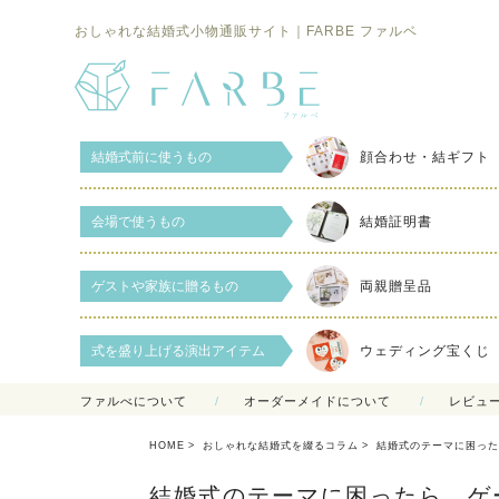
おしゃれな結婚式小物通販サイト｜FARBE ファルベ
結婚式前に使うもの
顔合わせ・結ギフト
会場で使うもの
結婚証明書
ゲストや家族に贈るもの
両親贈呈品
式を盛り上げる演出アイテム
ウェディング宝くじ
ファルべについて
オーダーメイドについて
レビュ
HOME
おしゃれな結婚式を綴るコラム
結婚式のテーマに困った
結婚式のテーマに困ったら…ゲ