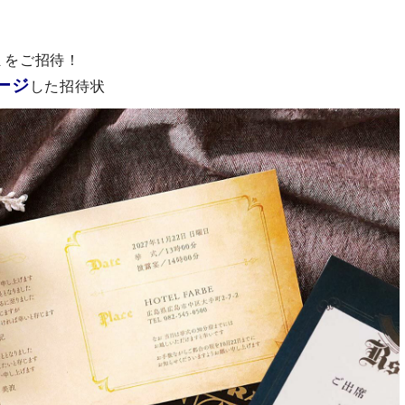
まをご招待！
ージ
した招待状