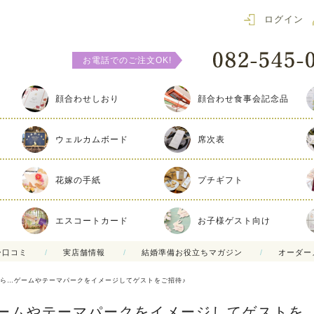
ログイン
お電話でのご注文OK!
顔合わせしおり
顔合わせ食事会記念品
ウェルカムボード
席次表
花嫁の手紙
プチギフト
エスコートカード
お子様ゲスト向け
ー口コミ
実店舗情報
結婚準備お役立ちマガジン
オーダー
ら…ゲームやテーマパークをイメージしてゲストをご招待♪
ームやテーマパークをイメージしてゲストを