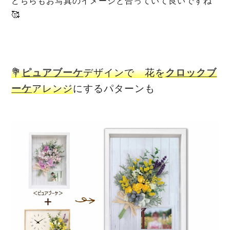
どちらもお写真のイメージと合っていて良いですね
🥰
💐
ピュアブーケ
デザインで 花を
クロックブ
ーケ
アレンジ
にするパターンも