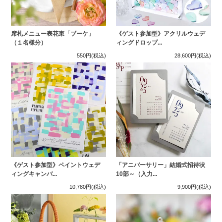
席札メニュー表花束「ブーケ」
《ゲスト参加型》アクリルウェデ
（１名様分）
ィングドロップ...
550円
(税込)
28,600円
(税込)
《ゲスト参加型》ペイントウェデ
「アニバーサリー」結婚式招待状
ィングキャンバ...
10部～（入力...
10,780円
(税込)
9,900円
(税込)