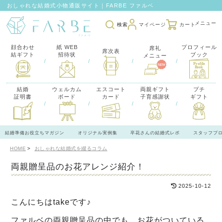
おしゃれな結婚式小物通販サイト｜FARBE ファルベ
検索
マイページ
カート
顔合わせ
紙 WEB
プロフィール
席礼
席次表
結ギフト
招待状
ブック
メニュー
/
/
/
/
結婚
ウェルカム
エスコート
両親ギフト
プチ
証明書
ボード
カード
子育感謝状
ギフト
/
/
/
/
結婚準備お役立ちマガジン
オリジナル実例集
卒花さんの結婚式レポ
スタッフブ
HOME
おしゃれな結婚式を綴るコラム
両親贈呈品のお花アレンジ紹介！
2025-10-12
こんにちはtakeです♪
ファルベの両親贈呈品の中でも、お花がついている