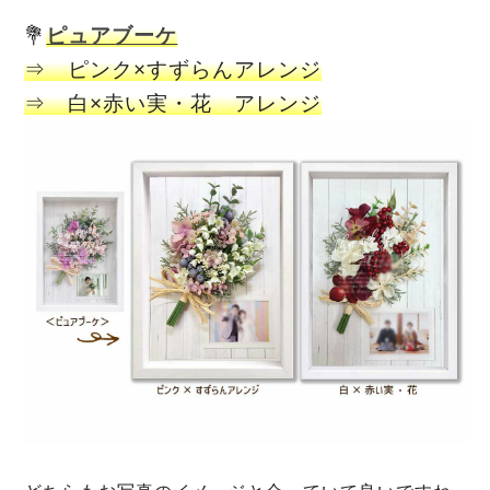
💐
ピュアブーケ
⇒ ピンク×すずらんアレンジ
⇒ 白×赤い実・花 アレンジ