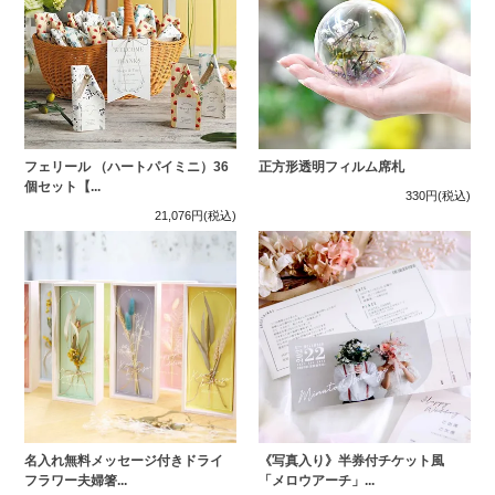
フェリール （ハートパイミニ）36
正方形透明フィルム席札
個セット【...
330円
(税込)
21,076円
(税込)
名入れ無料メッセージ付きドライ
《写真入り》半券付チケット風
フラワー夫婦箸...
「メロウアーチ」...