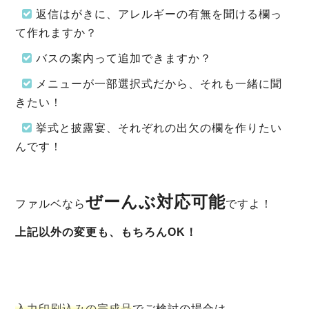
返信はが
きに、アレルギーの有無を聞ける欄っ
て作れますか？
バスの案内
って追加できますか？
メニューが一
部選択式だから、それも一緒に聞
きたい！
挙式と披
露宴、それぞれの出欠の欄を作りたい
んです！
ぜーんぶ対応可能
ファルベなら
ですよ！
上記以外の変更も、もちろんOK！
入力印刷込みの完成品
でご検討の場合は