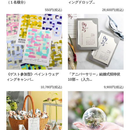
（１名様分）
ィングドロップ...
550円
(税込)
28,600円
(税込)
《ゲスト参加型》ペイントウェデ
「アニバーサリー」結婚式招待状
ィングキャンバ...
10部～（入力...
10,780円
(税込)
9,900円
(税込)