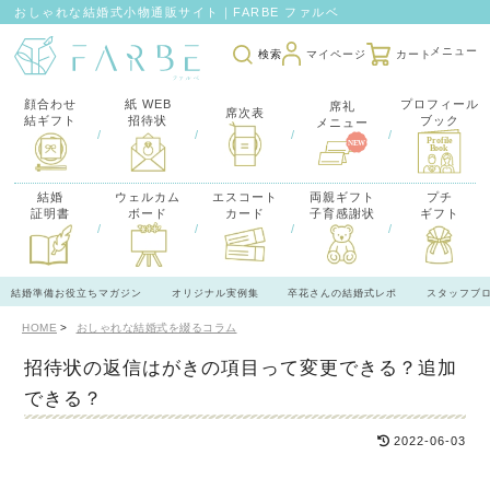
おしゃれな結婚式小物通販サイト｜FARBE ファルベ
検索
マイページ
カート
顔合わせ
紙 WEB
プロフィール
席礼
席次表
結ギフト
招待状
ブック
メニュー
/
/
/
/
結婚
ウェルカム
エスコート
両親ギフト
プチ
証明書
ボード
カード
子育感謝状
ギフト
/
/
/
/
結婚準備お役立ちマガジン
オリジナル実例集
卒花さんの結婚式レポ
スタッフブ
HOME
おしゃれな結婚式を綴るコラム
招待状の返信はがきの項目って変更できる？追加
できる？
2022-06-03