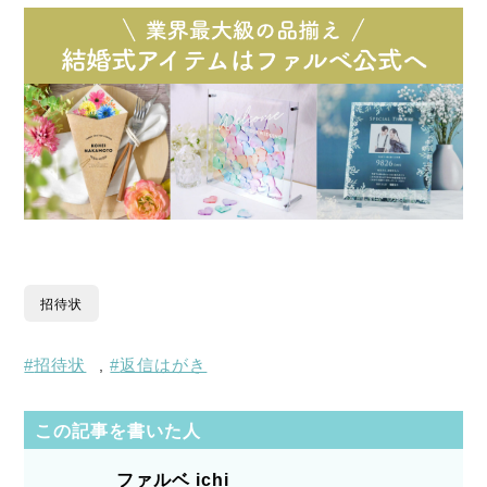
招待状
招待状
返信はがき
,
この記事を書いた人
ファルベ ichi