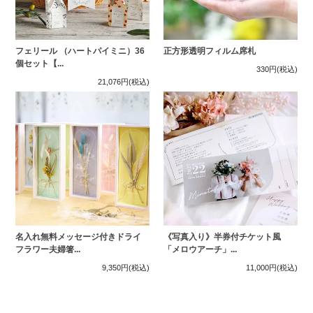
フェリール （ハートパイミニ）36
正方形透明フィルム席札
個セット【...
330円
(税込)
21,076円
(税込)
名入れ無料メッセージ付きドライ
《写真入り》半券付チケット風
フラワー夫婦箸...
「メロウアーチ」...
9,350円
(税込)
11,000円
(税込)