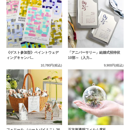
《ゲスト参加型》ペイントウェデ
「アニバーサリー」結婚式招待状
ィングキャンバ...
10部～（入力...
10,780円
(税込)
9,900円
(税込)
フェリール （ハートパイミニ）36
正方形透明フィルム席札