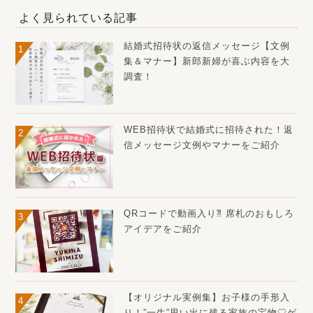
よく見られている記事
結婚式招待状の返信メッセージ【文例
集＆マナー】新郎新婦が喜ぶ内容を大
調査！
WEB招待状で結婚式に招待された！返
信メッセージ文例やマナーをご紹介
QRコードで動画入り⁈ 席札のおもしろ
アイデアをご紹介
【オリジナル実例集】お子様の手形入
り！”一生”思い出に残る家族の宝物♡ゲ