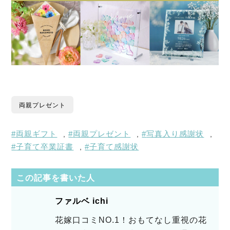
両親プレゼント
両親ギフト
両親プレゼント
写真入り感謝状
,
,
,
子育て卒業証書
子育て感謝状
,
この記事を書いた人
ファルベ ichi
花嫁口コミNO.1！おもてなし重視の花