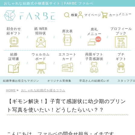
おしゃれな結婚式小物通販サイト｜FARBE ファルベ
検索
マイページ
カート
顔合わせ
紙 WEB
プロフィール
席礼
席次表
結ギフト
招待状
ブック
メニュー
/
/
/
/
結婚
ウェルカム
エスコート
両親ギフト
プチ
証明書
ボード
カード
子育感謝状
ギフト
/
/
/
/
結婚準備お役立ちマガジン
オリジナル実例集
卒花さんの結婚式レポ
スタッフブ
HOME
おしゃれな結婚式を綴るコラム
【ギモン解決！】子育て感謝状に幼少期のプリン
ト写真を使いたい！どうしたらいい？？
こんにちは、
ファルベ
の問合せ担当・イチです。