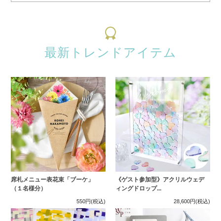
最新トレンドアイテム
席札メニュー表花束「ブーケ」
《ゲスト参加型》アクリルウェデ
（１名様分）
ィングドロップ...
550円
(税込)
28,600円
(税込)