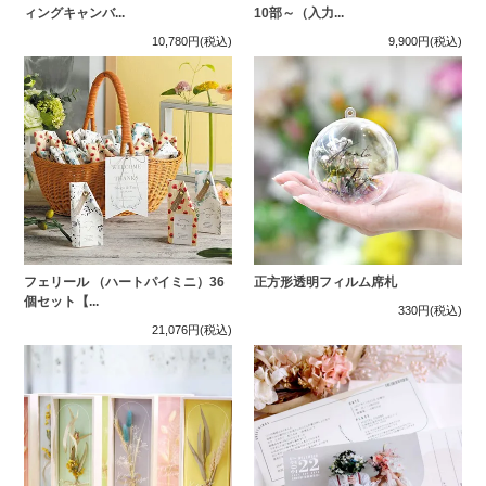
ィングキャンバ...
10部～（入力...
10,780円
(税込)
9,900円
(税込)
フェリール （ハートパイミニ）36
正方形透明フィルム席札
個セット【...
330円
(税込)
21,076円
(税込)