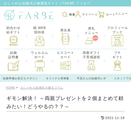
おしゃれな結婚式小物通販サイト｜FARBE ファルベ
検索
マイページ
カート
顔合わせ
紙 WEB
プロフィール
席礼
席次表
結ギフト
招待状
ブック
メニュー
/
/
/
/
結婚
ウェルカム
エスコート
両親ギフト
プチ
証明書
ボード
カード
子育感謝状
ギフト
/
/
/
/
結婚準備お役立ちマガジン
オリジナル実例集
卒花さんの結婚式レポ
スタッフブ
HOME
おしゃれな結婚式を綴るコラム
ギモン解決！ ～両親プレゼントを２個まとめて頼
みたい！どうやるの？？～
2021-11-19