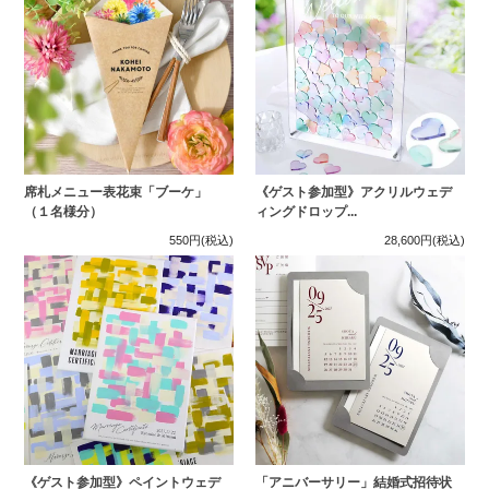
席札メニュー表花束「ブーケ」
《ゲスト参加型》アクリルウェデ
（１名様分）
ィングドロップ...
550円
(税込)
28,600円
(税込)
《ゲスト参加型》ペイントウェデ
「アニバーサリー」結婚式招待状