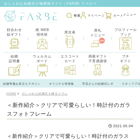
おしゃれな結婚式小物通販サイト｜FARBE ファルベ
検索
マイページ
カート
顔合わせ
紙 WEB
プロフィール
席礼
席次表
結ギフト
招待状
ブック
メニュー
/
/
/
/
結婚
ウェルカム
エスコート
両親ギフト
プチ
証明書
ボード
カード
子育感謝状
ギフト
/
/
/
/
結婚準備お役立ちマガジン
オリジナル実例集
卒花さんの結婚式レポ
スタッフブ
HOME
おしゃれな結婚式を綴るコラム
＜新作紹介＞クリアで可愛らしい！時計付のガラ
スフォトフレーム
2021.05.04
＜新作紹介＞クリアで可愛らしい！時計付のガラス