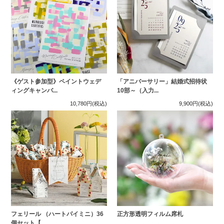
《ゲスト参加型》ペイントウェデ
「アニバーサリー」結婚式招待状
ィングキャンバ...
10部～（入力...
10,780円
(税込)
9,900円
(税込)
フェリール （ハートパイミニ）36
正方形透明フィルム席札
個セット【...