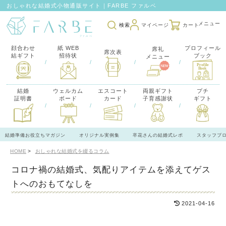
おしゃれな結婚式小物通販サイト｜FARBE ファルベ
検索
マイページ
カート
顔合わせ
紙 WEB
プロフィール
席礼
席次表
結ギフト
招待状
ブック
メニュー
/
/
/
/
結婚
ウェルカム
エスコート
両親ギフト
プチ
証明書
ボード
カード
子育感謝状
ギフト
/
/
/
/
結婚準備お役立ちマガジン
オリジナル実例集
卒花さんの結婚式レポ
スタッフブ
HOME
おしゃれな結婚式を綴るコラム
コロナ禍の結婚式、気配りアイテムを添えてゲス
トへのおもてなしを
2021-04-16