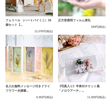
フェリール （ハートパイミニ）36
正方形透明フィルム席札
個セット【...
330円
(税込)
21,076円
(税込)
名入れ無料メッセージ付きドライ
《写真入り》半券付チケット風
フラワー夫婦箸...
「メロウアーチ」...
9,350円
(税込)
11,000円
(税込)