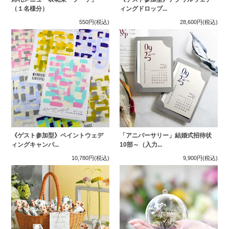
（１名様分）
ィングドロップ...
550円
(税込)
28,600円
(税込)
《ゲスト参加型》ペイントウェデ
「アニバーサリー」結婚式招待状
ィングキャンバ...
10部～（入力...
10,780円
(税込)
9,900円
(税込)