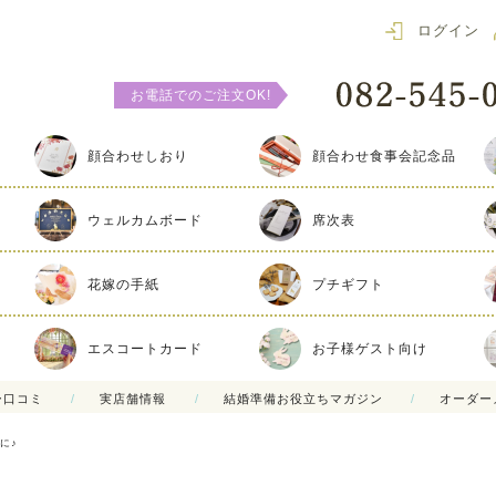
ログイン
お電話でのご注文OK!
顔合わせしおり
顔合わせ食事会記念品
ウェルカムボード
席次表
花嫁の手紙
プチギフト
エスコートカード
お子様ゲスト向け
ー口コミ
実店舗情報
結婚準備お役立ちマガジン
オーダー
に♪