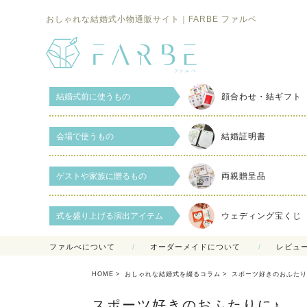
おしゃれな結婚式小物通販サイト｜FARBE ファルベ
結婚式前に使うもの
顔合わせ・結ギフト
会場で使うもの
結婚証明書
ゲストや家族に贈るもの
両親贈呈品
式を盛り上げる演出アイテム
ウェディング宝くじ
ファルべについて
オーダーメイドについて
レビュ
HOME
おしゃれな結婚式を綴るコラム
スポーツ好きのおふたり
スポーツ好きのおふたりに♪