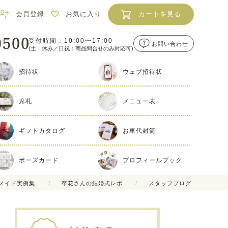
会員登録
お気に入り
カートを見る
受付時間：10:00〜17:00
お問い合わせ
(土：休み／日祝：商品問合せのみ対応可)
招待状
ウェブ招待状
席札
メニュー表
ギフトカタログ
お車代封筒
ポーズカード
プロフィールブック
メイド実例集
卒花さんの結婚式レポ
スタッフブログ