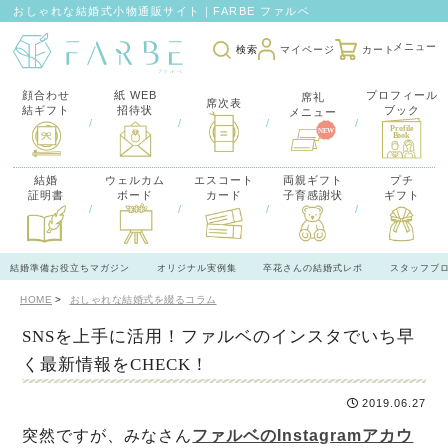
おしゃれな結婚式小物通販サイト｜FARBE ファルベ
検索
マイページ
カート
顔合わせ
紙 WEB
プロフィール
席礼
席次表
結ギフト
招待状
ブック
メニュー
/
/
/
/
結婚
ウェルカム
エスコート
両親ギフト
プチ
証明書
ボード
カード
子育感謝状
ギフト
/
/
/
/
結婚準備お役立ちマガジン
オリジナル実例集
卒花さんの結婚式レポ
スタッフブ
HOME
おしゃれな結婚式を綴るコラム
SNSを上手に活用！ファルベのインスタでいち早
く最新情報をCHECK！
2019.06.27
突然ですが、みなさん
ファルベのInstagramアカウ