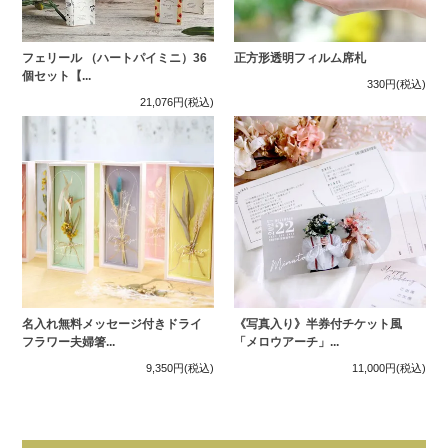
フェリール （ハートパイミニ）36
正方形透明フィルム席札
個セット【...
330円
(税込)
21,076円
(税込)
名入れ無料メッセージ付きドライ
《写真入り》半券付チケット風
フラワー夫婦箸...
「メロウアーチ」...
9,350円
(税込)
11,000円
(税込)