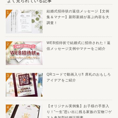
よく見られている記事
結婚式招待状の返信メッセージ【文例
集＆マナー】新郎新婦が喜ぶ内容を大
調査！
WEB招待状で結婚式に招待された！返
信メッセージ文例やマナーをご紹介
QRコードで動画入り⁈ 席札のおもしろ
アイデアをご紹介
【オリジナル実例集】お子様の手形入
り！”一生”思い出に残る家族の宝物♡ゲ
スト参加型結婚証明書