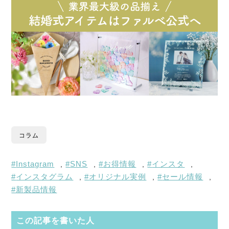
コラム
Instagram
SNS
お得情報
インスタ
,
,
,
,
インスタグラム
オリジナル実例
セール情報
,
,
,
新製品情報
この記事を書いた人