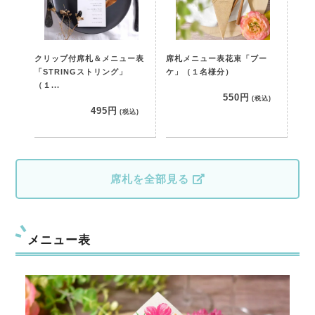
クリップ付席札＆メニュー表
席札メニュー表花束「ブー
「STRINGストリング」
ケ」（１名様分）
（１...
550円
(税込)
495円
(税込)
席札を全部見る
メニュー表