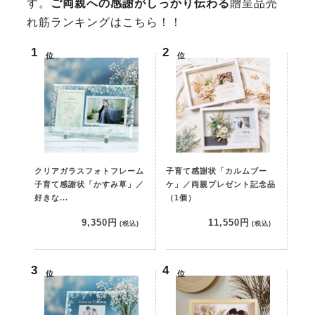
す。
ご両親への感謝がしっかり伝わる
贈呈品売
れ筋ランキングはこちら！！
位
位
クリアガラスフォトフレーム
子育て感謝状「カルムブー
子育て感謝状「かすみ草」／
ケ」／両親プレゼント記念品
好きな...
（1個）
9,350円
11,550円
(税込)
(税込)
位
位