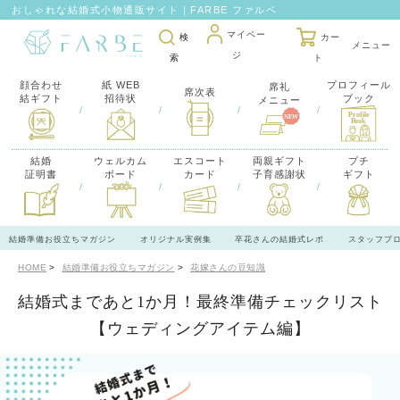
おしゃれな結婚式小物通販サイト｜FARBE ファルベ
マイペー
検
カー
ジ
索
ト
顔合わせ
紙 WEB
プロフィール
席礼
席次表
結ギフト
招待状
ブック
メニュー
/
/
/
/
結婚
ウェルカム
エスコート
両親ギフト
プチ
証明書
ボード
カード
子育感謝状
ギフト
/
/
/
/
結婚準備お役立ちマガジン
オリジナル実例集
卒花さんの結婚式レポ
スタッフブ
HOME
結婚準備お役立ちマガジン
花嫁さんの豆知識
結婚式まであと1か月！最終準備チェックリスト
【ウェディングアイテム編】