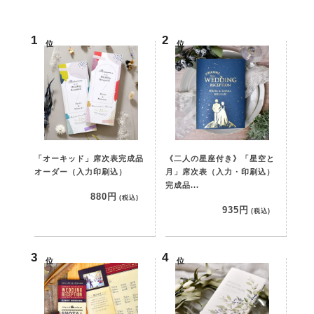
位
位
「オーキッド」席次表完成品
《二人の星座付き》「星空と
オーダー（入力印刷込）
月」席次表（入力・印刷込）
完成品...
880円
(税込)
935円
(税込)
位
位