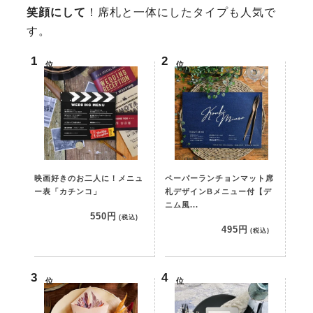
笑顔にして
！席札と一体にしたタイプも人気で
す。
位
位
映画好きのお二人に！メニュ
ペーパーランチョンマット席
ー表「カチンコ」
札デザインBメニュー付【デ
ニム風...
550円
(税込)
495円
(税込)
位
位