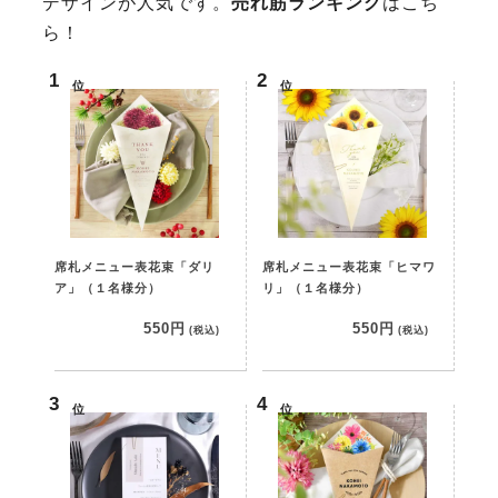
デザインが人気です。
売れ筋ランキング
はこち
ら！
位
位
席札メニュー表花束「ダリ
席札メニュー表花束「ヒマワ
ア」（１名様分）
リ」（１名様分）
550円
550円
(税込)
(税込)
位
位