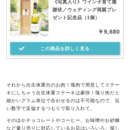
《写真入り》ワイン子育て感
謝状／ウェディング両親プレ
ゼント記念品（1個）
￥9,680
この商品を詳しく見る
それから出生体重分のお肉！塊肉で用意してステー
キにしちゃう出生体重ステーキは豪快！塊り肉だと
細かいグラム単位で合わせるのは不可能なので、近
い数字で妥協するつもりで取り入れて。
そのほかチョコレートやコーヒー、お味噌やお砂糖
など量り売りに対応しているお店はいろいろ。探し