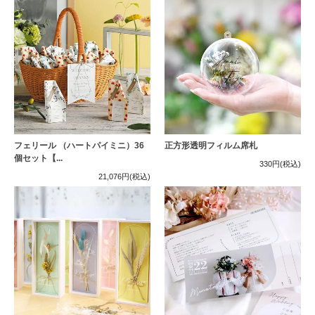
フェリール （ハートパイミニ）36
正方形透明フィルム席札
個セット【...
330円
(税込)
21,076円
(税込)