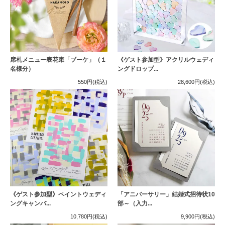
席札メニュー表花束「ブーケ」（１
《ゲスト参加型》アクリルウェディ
名様分）
ングドロップ...
550円
(税込)
28,600円
(税込)
《ゲスト参加型》ペイントウェディ
「アニバーサリー」結婚式招待状10
ングキャンバ...
部～（入力...
10,780円
(税込)
9,900円
(税込)