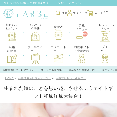
おしゃれな結婚式小物通販サイト｜FARBE ファルベ
検索
マイページ
カート
顔合わせ
紙 WEB
プロフィール
席礼
席次表
結ギフト
招待状
ブック
メニュー
/
/
/
/
結婚
ウェルカム
エスコート
両親ギフト
プチ
証明書
ボード
カード
子育感謝状
ギフト
/
/
/
/
結婚準備お役立ちマガジン
オリジナル実例集
卒花さんの結婚式レポ
スタッフブ
HOME
結婚準備お役立ちマガジン
両親プレゼント＆ギフト
生まれた時のことを思い起こさせる…ウェイトギ
フト和風洋風大集合！