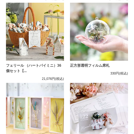
フェリール （ハートパイミニ）36
正方形透明フィルム席札
個セット【...
330円
(税込)
21,076円
(税込)