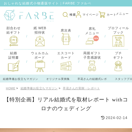
おしゃれな結婚式小物通販サイト｜FARBE ファルベ
検索
マイページ
カート
顔合わせ
紙 WEB
プロフィール
席礼
席次表
結ギフト
招待状
ブック
メニュー
/
/
/
/
結婚
ウェルカム
エスコート
両親ギフト
プチ
証明書
ボード
カード
子育感謝状
ギフト
/
/
/
/
結婚準備お役立ちマガジン
オリジナル実例集
卒花さんの結婚式レポ
スタッフブ
HOME
結婚準備お役立ちマガジン
卒花さんの実例・レポート
【特別企画】リアル結婚式を取材レポート withコ
ロナのウェディング
2024-02-14