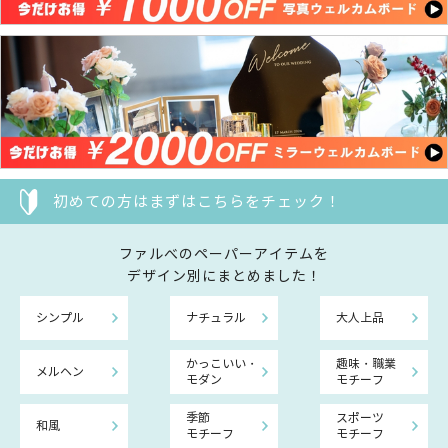
初めての方はまずはこちらをチェック！
ファルべのペーパーアイテムを
デザイン別にまとめました！
シンプル
ナチュラル
大人上品
かっこいい・
趣味・職業
メルヘン
モダン
モチーフ
季節
スポーツ
和風
モチーフ
モチーフ