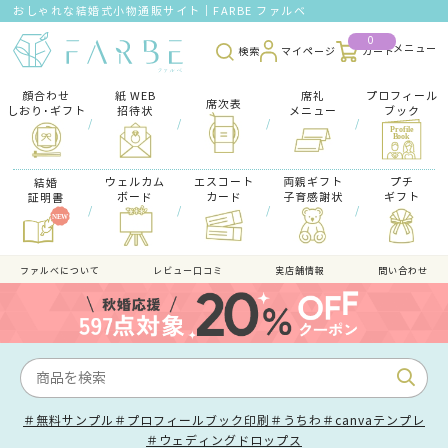
おしゃれな結婚式小物通販サイト｜FARBE ファルベ
0
検索
マイページ
カート
顔合わせ
紙 WEB
席礼
プロフィール
席次表
しおり･ギフト
招待状
メニュー
ブック
/
/
/
/
ウェルカム
エスコート
両親ギフト
プチ
結婚
ボード
カード
子育感謝状
ギフト
証明書
/
/
/
/
ファルべについて
レビュー口コミ
実店舗情報
問い合わせ
＃無料サンプル
＃プロフィールブック印刷
＃うちわ
＃canvaテンプレ
＃ウェディングドロップス