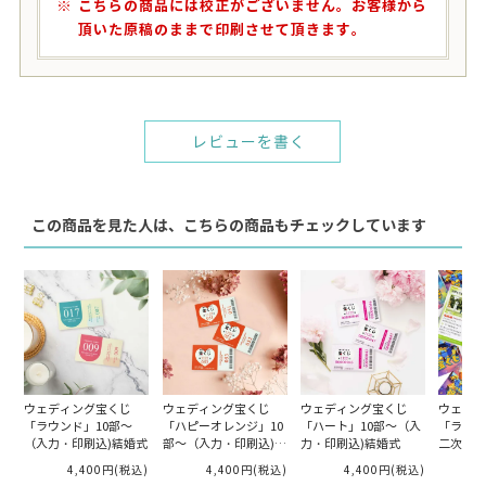
こちらの商品には校正がございません。お客様から
頂いた原稿のままで印刷させて頂きます。
レビューを書く
この商品を見た人は、こちらの商品もチェックしています
ウェディング宝くじ
ウェディング宝くじ
ウェディング宝くじ
ウェディ
「ラウンド」10部～
「ハピーオレンジ」10
「ハート」10部～（入
「ラブト
（入力・印刷込)結婚式
部～（入力・印刷込)結
力・印刷込)結婚式
二次会1
婚式
4,400円
(税込)
4,400円
(税込)
4,400円
(税込)