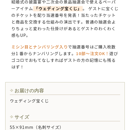
結婚式の披露宴や二次会の景品抽選会で使えるペーパ
「ウェディング宝くじ」
ーアイテム
。 ゲストに宝くじ
のチケットを配り当選番号を発表！当たったチケット
と商品を交換する仕組みの演出です。普通の抽選会よ
りちょっと変わった仕掛けがあるとゲストのわくわく
感もUP。
ミシン目とナンバリング入り
で抽選番号はご購入枚数
10部～注文OK！
分1 番からナンバリングします。
遊び
ゴコロでおもてなしすればゲストの方の記憶にも残る
はず！
お届けの内容
ウェディング宝くじ
サイズ
55×91mm（名刺サイズ）