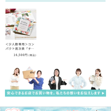
＜少人数専用＞コン
パクト席次表「チュ
ーリップ」10部セッ
16,500円
(税込)
ト（入力・印刷込）
完成品オーダー