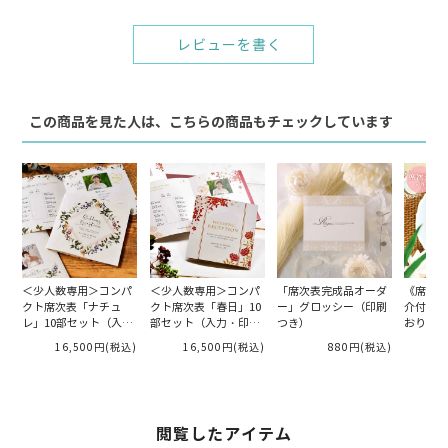
レビューを書く
この商品を見た人は、こちらの商品もチェックしています
＜少人数専用＞コンパ
＜少人数専用＞コンパ
「席次表完成品オーダ
《席次表
クト席次表「ナチュ
クト席次表「春日」10
ー」グロッシー（印刷
介付きプ
レ」10部セット（入
部セット（入力・印刷
つき）
おり「琉
力・印刷込）完成品オ
込）完成品オーダー
mi）」
16,500円
(税込)
16,500円
(税込)
880円
(税込)
2
ーダー
閲覧したアイテム