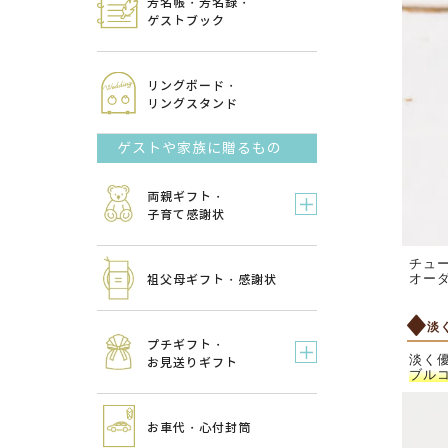
芳名帳・芳名録・
ゲストブック
リングボード・
リングスタンド
ゲストや家族に贈るもの
両親ギフト・
子育て感謝状
チュ
オー
祖父母ギフト・感謝状
淡
プチギフト・
淡く
お見送りギフト
ブル
お車代・心付封筒