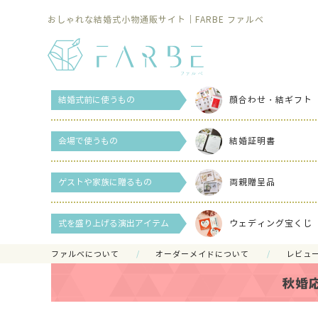
おしゃれな結婚式小物通販サイト｜FARBE ファルベ
結婚式前に使うもの
顔合わせ・結ギフト
会場で使うもの
結婚証明書
ゲストや家族に贈るもの
両親贈呈品
式を盛り上げる演出アイテム
ウェディング宝くじ
ファルべについて
オーダーメイドについて
レビュ