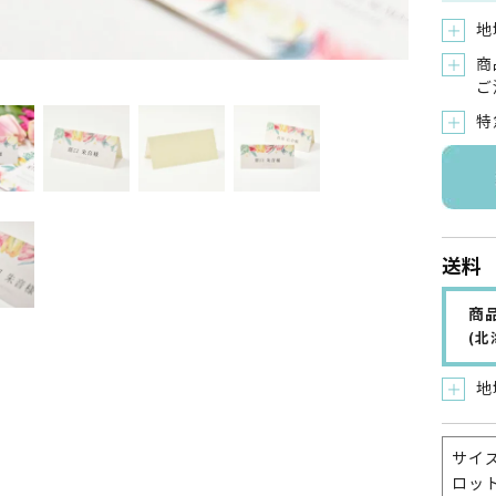
地
＋
商
＋
ご
特
＋
送料
商品
(
地
＋
サイズ
ロット