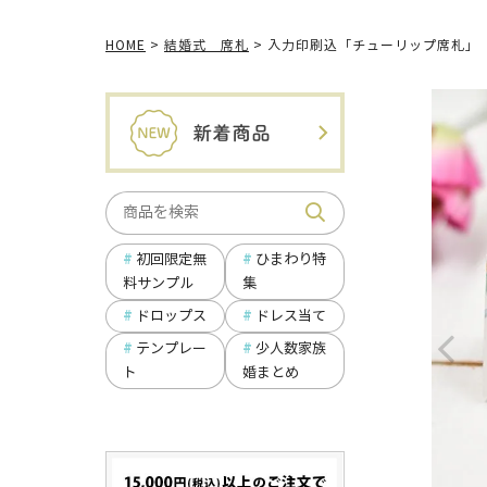
HOME
結婚式 席札
入力印刷込「チューリップ席札」（
ひまわり特
初回限定無
集
料サンプル
ドロップス
ドレス当て
テンプレー
少人数家族
ト
婚まとめ