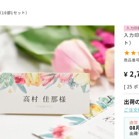
10部1セット）
入力印
入力印
ト）
商品番
¥
2,
[
25
ポ
出荷
ご注文
通常
08
出荷