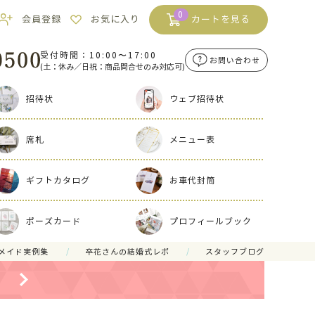
0
会員登録
お気に入り
カートを見る
受付時間：10:00〜17:00
お問い合わせ
(土：休み／日祝：商品問合せのみ対応可)
招待状
ウェブ招待状
席札
メニュー表
ギフトカタログ
お車代封筒
ポーズカード
プロフィールブック
メイド実例集
卒花さんの結婚式レポ
スタッフブログ