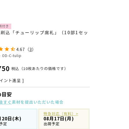
刷付き
刷込「チューリップ席札」（10部1セッ
4.67
（
3
）
号
OD-C-tulip
750
税込
（10枚あたりの価格です）
イント進呈 ]
の目安
後すぐ
素材を提出いただいた場合
特急対応（有料）>
月20日(木)
08月17日(月)
予定
出荷予定