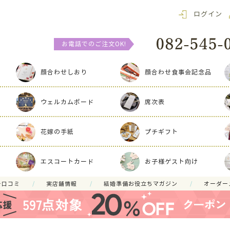
ログイン
お電話でのご注文OK!
顔合わせしおり
顔合わせ食事会記念品
ウェルカムボード
席次表
花嫁の手紙
プチギフト
エスコートカード
お子様ゲスト向け
ー口コミ
実店舗情報
結婚準備お役立ちマガジン
オーダー