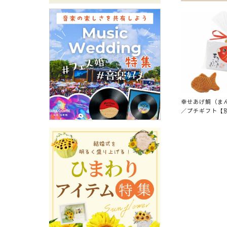
幸せあげ鯛（ま
／プチギフト【