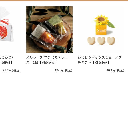
んじゅう）
メルレーヌ プチ（マドレー
ひまわりボックス 1個 ／プ
別配送B】
ヌ）1個【別配送A】
チギフト【別配送A】
270円
(税込)
324円
(税込)
303円
(税込)