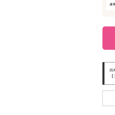
通
同
【