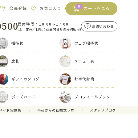
0
会員登録
お気に入り
カートを見る
受付時間：10:00〜17:00
お問い合わせ
(土：休み／日祝：商品問合せのみ対応可)
招待状
ウェブ招待状
席札
メニュー表
ギフトカタログ
お車代封筒
ポーズカード
プロフィールブック
メイド実例集
卒花さんの結婚式レポ
スタッフブログ