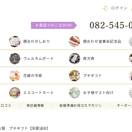
ログイン
お電話でのご注文OK!
顔合わせしおり
顔合わせ食事会記念品
ウェルカムボード
席次表
花嫁の手紙
プチギフト
エスコートカード
お子様ゲスト向け
ー口コミ
実店舗情報
結婚準備お役立ちマガジン
オーダー
1個 プチギフト【別配送B】