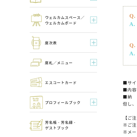
ウェルカムスペース／
ウェルカムボード
席次表
席札／メニュー
■サイ
エスコートカード
■内容
■納 
プロフィールブック
但し、
【ご注
芳名帳・芳名録・
※ご注
ゲストブック
※メー