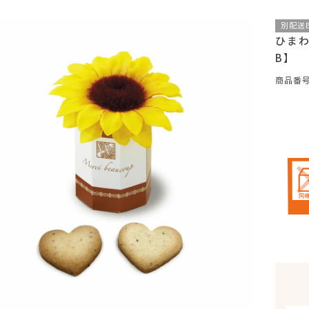
別配送
ひまわ
B】
商品番