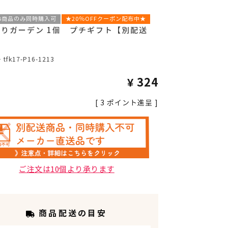
B商品のみ同時購入可
★20％OFFクーポン配布中★
りガーデン 1個 プチギフト【別配送
号
tfk17-P16-1213
¥
324
[
3
ポイント進呈 ]
ご注文は10個より承ります
商品配送の目安