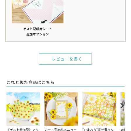
ゲスト記帳用シート
追加オプション
レビューを書く
これと似た商品はこちら
《ゲスト参加型》アク
カード型席札メニュー
[ひまわり]寄せ書きタ
席札メ