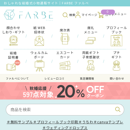
おしゃれな結婚式小物通販サイト｜FARBE ファルベ
0
検索
マイページ
カート
顔合わせ
紙 WEB
席礼
プロフィール
席次表
しおり･ギフト
招待状
メニュー
ブック
/
/
/
/
ウェルカム
エスコート
両親ギフト
プチ
結婚
ボード
カード
子育感謝状
ギフト
証明書
/
/
/
/
ファルべについて
レビュー口コミ
実店舗情報
問い合わせ
＃無料サンプル
＃プロフィールブック印刷
＃うちわ
＃canvaテンプレ
＃ウェディングドロップス