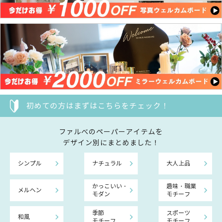
初めての方はまずはこちらをチェック！
ファルべのペーパーアイテムを
デザイン別にまとめました！
シンプル
ナチュラル
大人上品
かっこいい・
趣味・職業
メルヘン
モダン
モチーフ
季節
スポーツ
和風
モチーフ
モチーフ