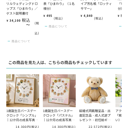
リルウェディングドロ
表「ひまわり」（１名
イプ芳名帳「ロッティ
「ヒマ
ップス「ひまわり」／
様分）
サマー」
分）
ゲスト説明書付
¥
495
¥
4,840
¥
550
税込
税込
税込
¥
34,100
税
〜
商品について
商
込
商品について
この商品を見た人は、こちらの商品もチェックしています
1歳誕生日バースデー
1歳誕生日バースデー
結婚式両親贈呈品・出
アクリル
クロック「シンプル」
クロック「パステル」
産記念品・成人式逆プ
「紫陽花
｜12か月の成長写真で
｜12か月の成長写真で
レゼント・初任給ギフ
い）」 
作る記念時計
作る記念時計
ト・体重ベア・ウェイ
前式/教
14,300円
(税込)
14,300円
(税込)
22,572円
(税込)