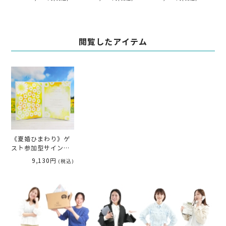
トベア「キャメリーマ
グ
リアージュ 男の子」 両
親へのプレゼント
閲覧したアイテム
《夏婚ひまわり》ゲ
スト参加型サイン式
結婚証明書「ロッテ
9,130円
(税込)
ィサマー」