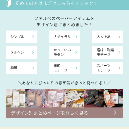
初めての方はまずはこちらをチェック！
ファルべのペーパーアイテムを
デザイン別にまとめました！
シンプル
ナチュラル
大人上品
かっこいい・
趣味・職業
メルヘン
モダン
モチーフ
季節
スポーツ
和風
モチーフ
モチーフ
＼あなたにぴったりの雰囲気がきっと見つかる！／