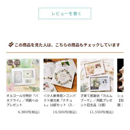
レビューを書く
この商品を見た人は、こちらの商品もチェックしています
オルゴール付時計「バ
＜少人数専用＞コンパ
子育て感謝状「カルム
シュガー
タフライ」／両親への
クト席次表「ナチュ
ブーケ」／両親プレゼ
【別配送
プレゼント
レ」10部セット（入
ント記念品（1個）
限：20日
力・印刷込）完成品オ
6,380円
(税込)
16,500円
(税込)
11,550円
(税込)
ーダー