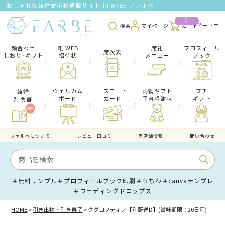
おしゃれな結婚式小物通販サイト｜FARBE ファルベ
0
検索
マイページ
カート
顔合わせ
紙 WEB
席礼
プロフィール
席次表
しおり･ギフト
招待状
メニュー
ブック
/
/
/
/
ウェルカム
エスコート
両親ギフト
プチ
結婚
ボード
カード
子育感謝状
ギフト
証明書
/
/
/
/
ファルべについて
レビュー口コミ
実店舗情報
問い合わせ
＃無料サンプル
＃プロフィールブック印刷
＃うちわ
＃canvaテンプレ
＃ウェディングドロップス
HOME
引き出物・引き菓子
クグロフティノ【別配送D】(賞味期限：20日程)