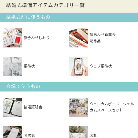
結婚式準備アイテムカテゴリ一覧
結婚式前に使うもの
顔あわせ食事会
顔合わせしおり
記念品
招待状
ウェブ招待状
会場で使うもの
ウェルカムボード・ウェル
結婚証明書
カムスペースセット
席次表
席札