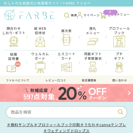
おしゃれな結婚式小物通販サイト｜FARBE ファルベ
0
検索
マイページ
カート
顔合わせ
紙 WEB
席礼
プロフィール
席次表
しおり･ギフト
招待状
メニュー
ブック
/
/
/
/
ウェルカム
エスコート
両親ギフト
プチ
結婚
ボード
カード
子育感謝状
ギフト
証明書
/
/
/
/
ファルべについて
レビュー口コミ
実店舗情報
問い合わせ
＃無料サンプル
＃プロフィールブック印刷
＃うちわ
＃canvaテンプレ
＃ウェディングドロップス