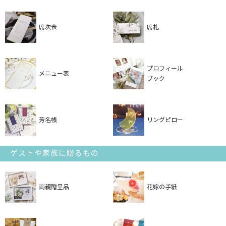
席次表
席札
プロフィール
メニュー表
ブック
芳名帳
リングピロー
ゲストや家族に贈るもの
両親贈呈品
花嫁の手紙