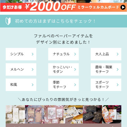
初めての方はまずはこちらをチェック！
ファルべのペーパーアイテムを
デザイン別にまとめました！
シンプル
ナチュラル
大人上品
かっこいい・
趣味・職業
メルヘン
モダン
モチーフ
季節
スポーツ
和風
モチーフ
モチーフ
＼あなたにぴったりの雰囲気がきっと見つかる！／