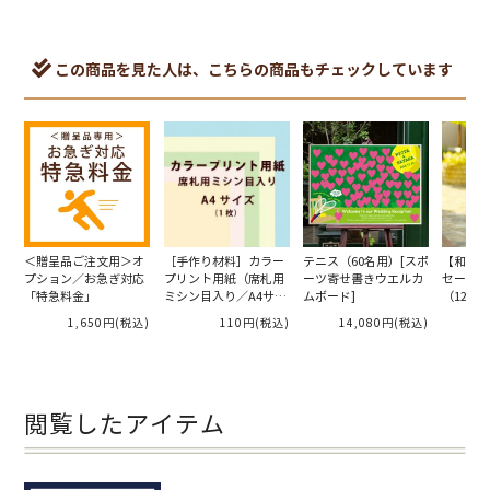
この商品を見た人は、こちらの商品もチェックしています
＜贈呈品ご注文用＞オ
［手作り材料］カラー
テニス（60名用）[スポ
【和風】
プション／お急ぎ対応
プリント用紙（席札用
ーツ寄せ書きウエルカ
セージボ
「特急料金」
ミシン目入り／A4サイ
ムボード]
（120
ズ）（1枚）
ズ）」パ
1,650円
(税込)
110円
(税込)
14,080円
(税込)
1
閲覧したアイテム