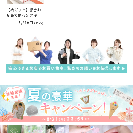
【結ギフト】顔合わ
せ会で贈る記念ギフ
ト「めでた箸」＜二
5,280円
(税込)
つ巴＞