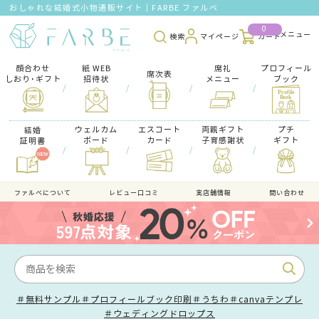
おしゃれな結婚式小物通販サイト｜FARBE ファルベ
0
検索
マイページ
カート
顔合わせ
紙 WEB
席礼
プロフィール
席次表
しおり･ギフト
招待状
メニュー
ブック
/
/
/
/
ウェルカム
エスコート
両親ギフト
プチ
結婚
ボード
カード
子育感謝状
ギフト
証明書
/
/
/
/
ファルべについて
レビュー口コミ
実店舗情報
問い合わせ
＃無料サンプル
＃プロフィールブック印刷
＃うちわ
＃canvaテンプレ
＃ウェディングドロップス