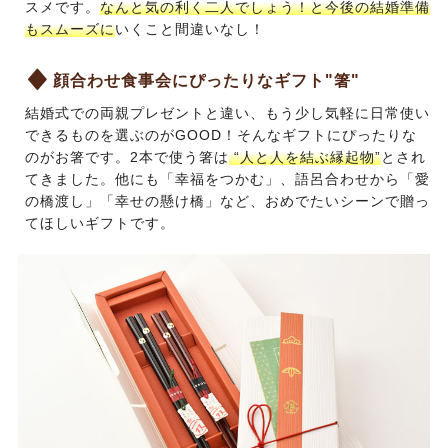
スメです。
なんと気の利く二人でしょう！と今後の結婚準備
もスムーズに
いくこと間違いなし！
顔合わせ食事会にぴったりなギフト"箸"
結婚式での両親プレゼントと違い、もう少し気軽に日常使い
できるものを選ぶのがGOOD！そんなギフトにぴったりな
のがお箸です。2本で使う箸は
“人と人を結ぶ縁起物”
とされ
てきました。他にも「幸福をつかむ」、語呂合わせから「愛
の橋渡し」「幸せの懸け橋」など、おめでたいシーンで贈っ
てほしいギフトです。