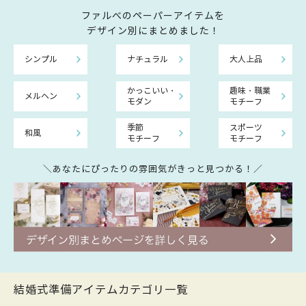
ファルべのペーパーアイテムを
デザイン別にまとめました！
シンプル
ナチュラル
大人上品
かっこいい・
趣味・職業
メルヘン
モダン
モチーフ
季節
スポーツ
和風
モチーフ
モチーフ
＼あなたにぴったりの雰囲気がきっと見つかる！／
結婚式準備アイテムカテゴリ一覧