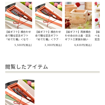
【結ギフト】顔合わせ
【結ギフト】顔合わせ
【結ギフト】両家顔合
【結ギフ
会で贈る記念ギフト
会で贈る記念ギフト
わせ会のお土産・記念
べる両家
「めでた箸」＜なでし
「めでた箸」＜ラブ・
ギフト三家族お揃いの
記念ギフ
こ＞
リーブス＞
「名入れ枡／華」6個
い「名入
5,500円
(税込)
3,300円
(税込)
6,820円
(税込)
1
入り
ゅらる華
閲覧したアイテム