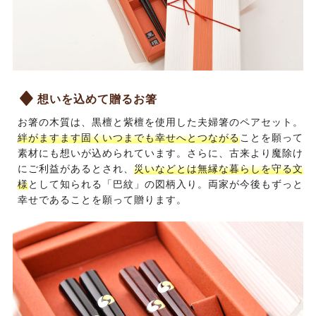
想いを込めて贈るお箸
お箸の木質は、黒檀と紫檀を使用した夫婦箸のペアセット。
絆がますます固くいつまでも幸せへとつながる
ことを願って
素材にも想いが込められています。さらに、古来より魔除け
にご利益があるとされ、
災いなどとは無縁な暮らしを守る文
様
として知られる「巴紋」の図柄入り。両家が今後もずっと
幸せであることを願って贈ります。