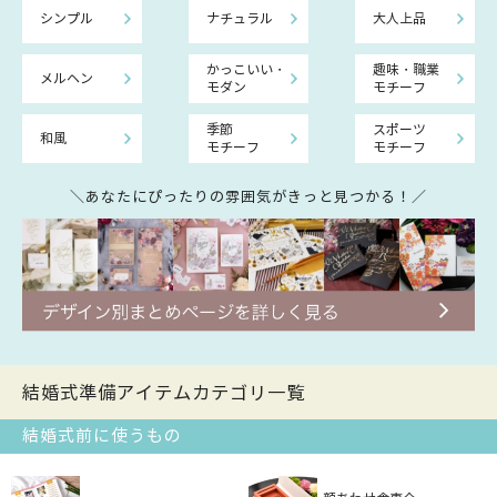
シンプル
ナチュラル
大人上品
かっこいい・
趣味・職業
メルヘン
モダン
モチーフ
季節
スポーツ
和風
モチーフ
モチーフ
＼あなたにぴったりの雰囲気がきっと見つかる！／
結婚式準備アイテムカテゴリ一覧
結婚式前に使うもの