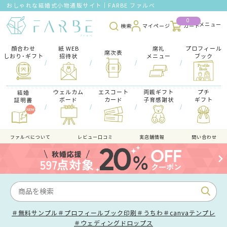
おしゃれな結婚式小物通販サイト｜FARBE ファルベ
0
検索
マイページ
カート
顔合わせ
紙 WEB
席礼
プロフィール
席次表
しおり･ギフト
招待状
メニュー
ブック
/
/
/
/
ウェルカム
エスコート
両親ギフト
プチ
結婚
ボード
カード
子育感謝状
ギフト
証明書
/
/
/
/
ファルべについて
レビュー口コミ
実店舗情報
問い合わせ
＃無料サンプル
＃プロフィールブック印刷
＃うちわ
＃canvaテンプレ
＃ウェディングドロップス