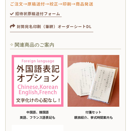
ご注文→原稿送付→校正→印刷→商品発送
招待状原稿送付フォーム
封筒宛名印刷（筆耕）オーダーシートDL
関連商品のご案内
中国語、韓国語
付箋セット
英語、フランス語表記も
親族紹介、挙式時間案内も