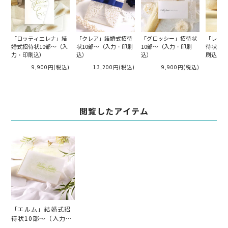
「ロッティエレナ」結
「クレア」結婚式招待
「グロッシー」招待状
「レオー
婚式招待状10部～（入
状10部～（入力・印刷
10部～（入力・印刷
待状10
力・印刷込）
込）
込）
刷込）
9,900円
(税込)
13,200円
(税込)
9,900円
(税込)
閲覧したアイテム
「エルム」結婚式招
待状10部～（入力・
印刷込）