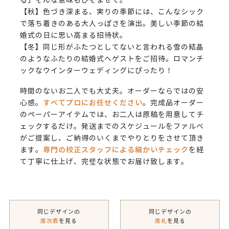
る」そんな意味もひそませて。
【秋】色づき深まる、実りの季節には、こんなシック
で落ち着きのある大人っぽさを演出。美しい季節の結
婚式の日に思い高まる招待状。
【冬】同じ形がふたつとしてないと言われる雪の結晶
のようなふたりの結婚式へゲストをご招待。ロマンチ
ックなウインターウェディングにぴったり！
時間のないお二人でも大丈夫。オーダーならではの安
すべてプロにお任せください
心感。
。完成品オーダー
のペーパーアイテムでは、お二人は原稿を用意してチ
ェックするだけ。発送までのスケジュールをファルベ
がご提案し、ご納得のいくまでやりとりをさせて頂き
専門の校正スタッフによる細かいチェック
ます。
を経
て丁寧に仕上げ、完璧な状態でお届け致します。
同じデザインの
同じデザインの
席次表
を見る
席札
を見る