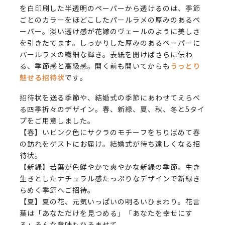
を白印刷した半透明のペーパーから透けるのは、季節
ごとのカラーをほどこしたパールラメの厚みのあるペ
ーパー。淡い透け感が花嫁のヴェールのように美しさ
を引きたてます。しっかりした厚みのあるペーパーに
パールラメの繊細な輝き。表紙を開けばさらに伝わ
うっとり
る、季節感と高級感。開く前も開いてからも
魅せる招待状
です。
招待状を送る季節や、結婚式の季節にあわせてえらべ
る四季折々のデザイン。春、新緑、夏、秋、冬と5タイ
プをご用意しました。
【春】いピンク色にサクラのモチーフをちりばめて春
の訪れをゲストにお届け。結婚式が待ち遠しくなる招
待状。
【新緑】若葉が色鮮やかで爽やかな新緑の季節。生き
生きとしたナチュラル感たっぷりなデザインで新緑き
らめく季節へご招待。
【夏】夏の花、元気いっぱいの明るいひまわり。花言
葉は「あなただけを見つめる」「あなたを幸せにす