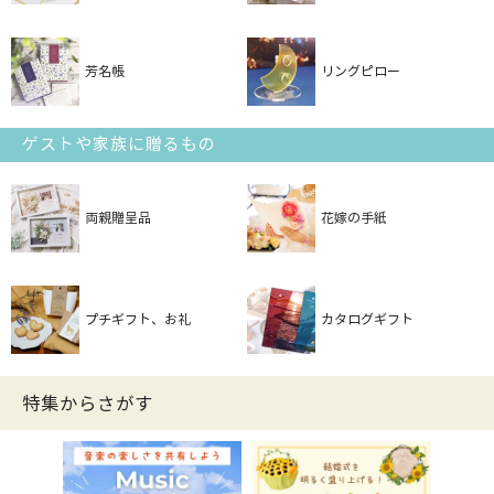
芳名帳
リングピロー
ゲストや家族に贈るもの
両親贈呈品
花嫁の手紙
プチギフト、お礼
カタログギフト
特集からさがす