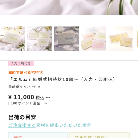
入力印刷付き
季節で選べる招待状
「エルム」結婚式招待状10部～（入力・印刷込）
商品番号
od-i-elm
¥
11,000
税込
〜
[
100
ポイント進呈 ]
〜
出荷の目安
ご注文後すぐ
素材を提出いただいた場合
通常
特急対応（有料）