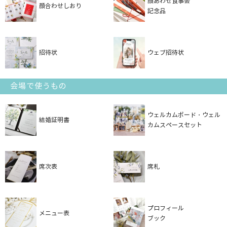
顔あわせ食事会
顔合わせしおり
記念品
招待状
ウェブ招待状
会場で使うもの
ウェルカムボード・ウェル
結婚証明書
カムスペースセット
席次表
席札
プロフィール
メニュー表
ブック