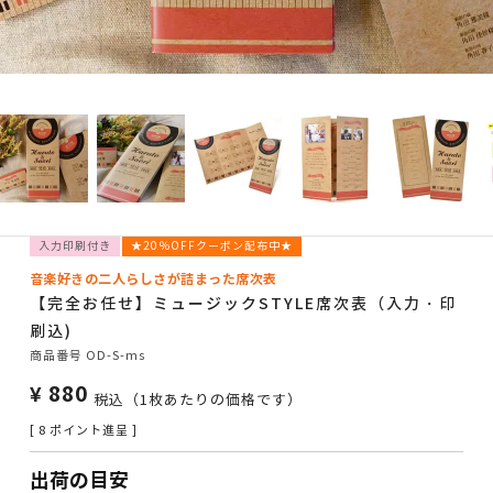
入力印刷付き
★20％OFFクーポン配布中★
音楽好きの二人らしさが詰まった席次表
【完全お任せ】ミュージックSTYLE席次表（入力・印
刷込)
商品番号
OD-S-ms
¥
880
税込
（1枚あたりの価格です）
[
8
ポイント進呈 ]
出荷の目安