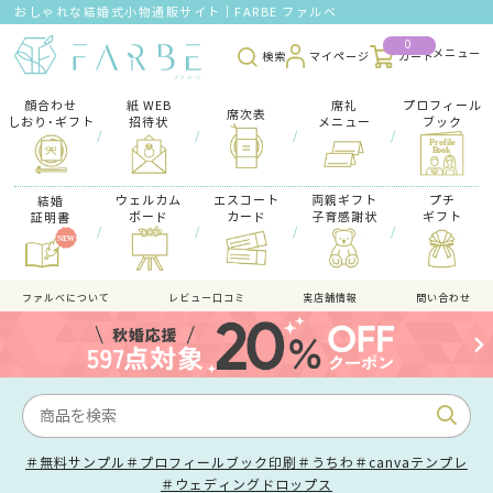
おしゃれな結婚式小物通販サイト｜FARBE ファルベ
0
検索
マイページ
カート
顔合わせ
紙 WEB
席礼
プロフィール
席次表
しおり･ギフト
招待状
メニュー
ブック
/
/
/
/
ウェルカム
エスコート
両親ギフト
プチ
結婚
ボード
カード
子育感謝状
ギフト
証明書
/
/
/
/
ファルべについて
レビュー口コミ
実店舗情報
問い合わせ
＃無料サンプル
＃プロフィールブック印刷
＃うちわ
＃canvaテンプレ
＃ウェディングドロップス