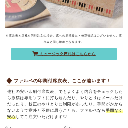
※席次表と席札を同時注文の場合、席札の原稿提出・校正確認はございません。席
次表と同じ敬称となります。
ミュージック席札はこちらから
ファルベの印刷付席次表、ここが違います！
他社の安い印刷付席次表、でもよくよく内容をチェックした
ら原稿は専用ソフトに打ち込んだり、やりとりはメールだけ
だったり、校正のやりとりに制限があったり…手間がかから
ないようで意外と不便に思うことも。ファルベなら
手間なく
安心
してご注文いただけます♡