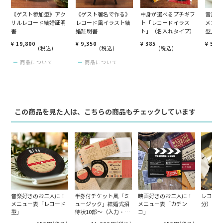
《ゲスト参加型》アク
《ゲスト署名で作る》
中身が選べるプチギフ
音楽好
リルレコード結婚証明
レコード風イラスト結
ト「レコードイラス
メニュ
書
婚証明書
ト」（名入れタイプ）
型」
¥
19,800
¥
9,350
¥
385
¥
550
税込
税込
税込
商品について
商品について
この商品を見た人は、こちらの商品もチェックしています
音楽好きのお二人に！
半券付チケット風「ミ
映画好きのお二人に！
レコード
メニュー表「レコード
ュージック」結婚式招
メニュー表「カチン
分）
型」
待状10部～（入力・印
コ」
刷込）