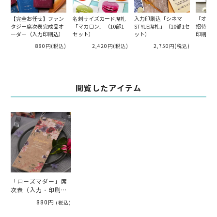
【完全お任せ】ファン
名刺サイズカード席札
入力印刷込「シネマ
「オーキ
タジー席次表完成品オ
「マカロン」（10部1
STYLE席札」（10部1セ
招待状1
ーダー（入力印刷込）
セット）
ット）
印刷込）
880円
(税込)
2,420円
(税込)
2,750円
(税込)
閲覧したアイテム
「ローズマダー」席
次表（入力・印刷
込）
880円
(税込)