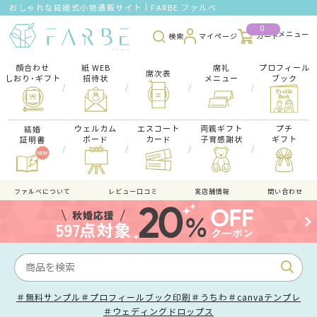
おしゃれな結婚式小物通販サイト｜FARBE ファルベ
0
検索
マイページ
カート
顔合わせ
紙 WEB
席礼
プロフィール
席次表
しおり･ギフト
招待状
メニュー
ブック
/
/
/
/
ウェルカム
エスコート
両親ギフト
プチ
結婚
ボード
カード
子育感謝状
ギフト
証明書
/
/
/
/
ファルべについて
レビュー口コミ
実店舗情報
問い合わせ
＃無料サンプル
＃プロフィールブック印刷
＃うちわ
＃canvaテンプレ
＃ウェディングドロップス