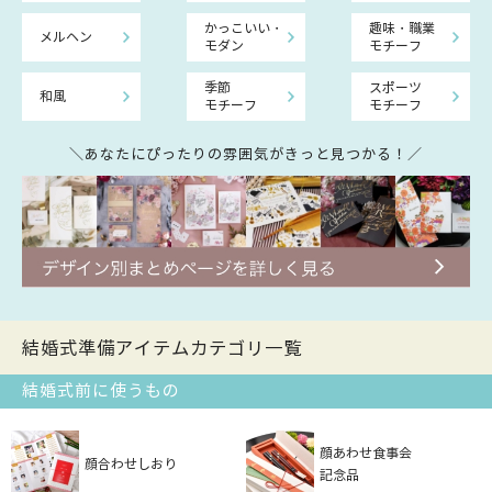
かっこいい・
趣味・職業
メルヘン
モダン
モチーフ
季節
スポーツ
和風
モチーフ
モチーフ
＼あなたにぴったりの雰囲気がきっと見つかる！／
結婚式準備アイテムカテゴリ一覧
結婚式前に使うもの
顔あわせ食事会
顔合わせしおり
記念品