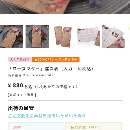
入力印刷付き
★20％OFFクーポン配布中★
「ローズマダー」席次表（入力・印刷込）
商品番号
OD-S-rosemadder
¥
880
税込
（1枚あたりの価格です）
[
8
ポイント進呈 ]
出荷の目安
ご注文後すぐ
素材を提出いただいた場合
通常
特急対応（有料）