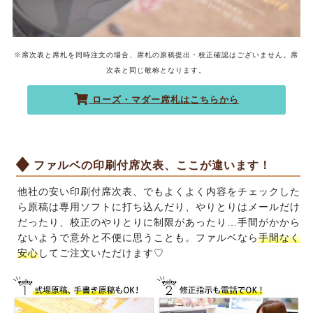
※席次表と席札を同時注文の場合、席札の原稿提出・校正確認はございません。席
次表と同じ敬称となります。
ローズ・マダー席札はこちらから
ファルベの印刷付席次表、ここが違います！
他社の安い印刷付席次表、でもよくよく内容をチェックした
ら原稿は専用ソフトに打ち込んだり、やりとりはメールだけ
だったり、校正のやりとりに制限があったり…手間がかから
ないようで意外と不便に思うことも。ファルベなら
手間なく
安心
してご注文いただけます♡