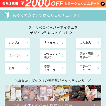
初めての方はまずはこちらをチェック！
ファルべのペーパーアイテムを
デザイン別にまとめました！
シンプル
ナチュラル
大人上品
かっこいい・
趣味・職業
メルヘン
モダン
モチーフ
季節
スポーツ
和風
モチーフ
モチーフ
＼あなたにぴったりの雰囲気がきっと見つかる！／