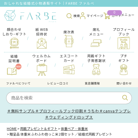
おしゃれな結婚式小物通販サイト｜FARBE ファルベ
0
検索
マイページ
カート
顔合わせ
紙 WEB
席礼
プロフィール
席次表
しおり･ギフト
招待状
メニュー
ブック
/
/
/
/
ウェルカム
エスコート
両親ギフト
プチ
結婚
ボード
カード
子育感謝状
ギフト
証明書
/
/
/
/
ファルべについて
レビュー口コミ
実店舗情報
問い合わせ
＃無料サンプル
＃プロフィールブック印刷
＃うちわ
＃canvaテンプレ
＃ウェディングドロップス
HOME
両親プレゼント＆ギフト
体重ベア・体重米
贈呈品 体重米 ふわふわ抱っこ米 2個セット ／結婚式両親プレゼント