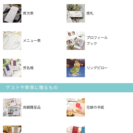
席次表
席札
プロフィール
メニュー表
ブック
芳名帳
リングピロー
ゲストや家族に贈るもの
両親贈呈品
花嫁の手紙