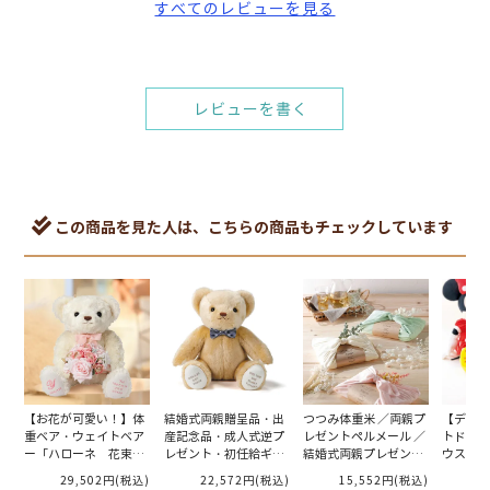
すべてのレビューを見る
レビューを書く
この商品を見た人は、こちらの商品もチェックしています
【お花が可愛い！】体
結婚式両親贈呈品・出
つつみ体重米 ／両親プ
【ディズ
重ベア・ウェイトベア
産記念品・成人式逆プ
レゼントペルメール ／
トドール
ー「ハローネ 花束タ
レゼント・初任給ギフ
結婚式両親プレゼント
ウス・ミ
イプ」 両親へのプレ
ト・体重ベア・ウェイ
［別配送K］
｜両親へ
29,502円
(税込)
22,572円
(税込)
15,552円
(税込)
2
ゼント
トベア「キャメリーマ
ぺルメー