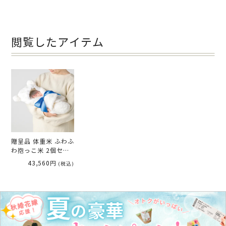
リアージュ 男の子」 両
親へのプレゼント
閲覧したアイテム
贈呈品 体重米 ふわふ
わ抱っこ米 2個セッ
ト ／結婚式両親プレ
43,560円
(税込)
ゼント