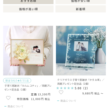
おすすめ順
価格が安い順
価格が高い順
新着順
クリアガラス子育て感謝状「かすみ草」／
限定SALE★8/31迄
両親プレゼント記念品（1個）
子育て感謝状「カルムコティ」／両親プレ
5.00
（
2
）
ゼント記念品（1個）
9,680
税込
〜
定価
13,200
11,000
税込
商品について
商品について