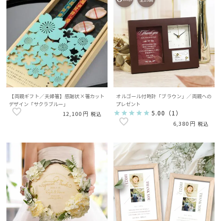
【両親ギフト／夫婦箸】感謝状×箸カット
オルゴール付時計「ブラウン」／両親への
デザイン「サクラブルー」
プレゼント
5.00
（
1
）
12,100
税込
6,380
税込