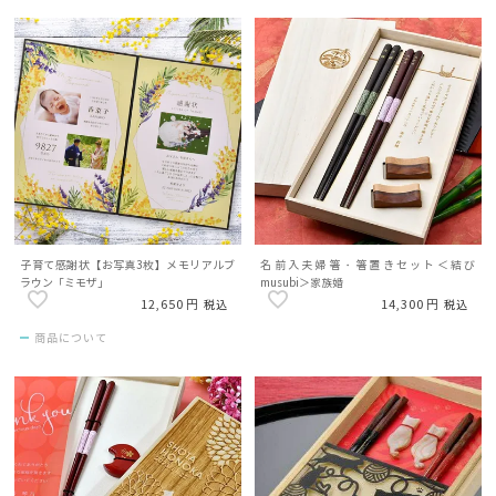
子育て感謝状【お写真3枚】メモリアルブ
名前入夫婦箸・箸置きセット＜結び
ラウン「ミモザ」
musubi＞家族婚
12,650
14,300
税込
税込
商品について