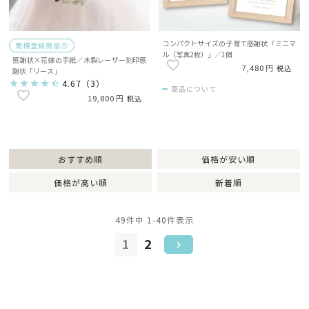
コンパクトサイズの子育て感謝状「ミニマ
商標登録商品Ⓡ
ル（写真2枚）」／1個
感謝状×花嫁の手紙／木製レーザー刻印感
7,480
税込
謝状「リース」
4.67
（
3
）
商品について
19,800
税込
おすすめ順
価格が安い順
価格が高い順
新着順
49
件中
1
-
40
件表示
1
2