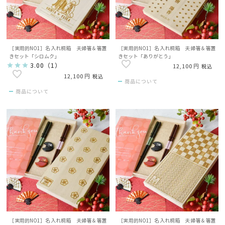
［実用的NO1］名入れ桐箱 夫婦箸＆箸置
［実用的NO1］名入れ桐箱 夫婦箸＆箸置
きセット「シロムク」
きセット「ありがとう」
3.00
（
1
）
12,100
税込
12,100
税込
商品について
商品について
［実用的NO1］名入れ桐箱 夫婦箸＆箸置
［実用的NO1］名入れ桐箱 夫婦箸＆箸置