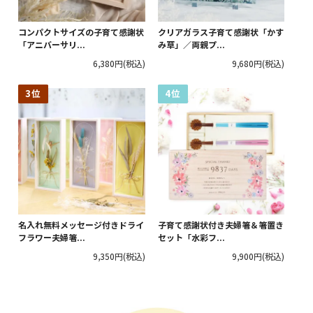
コンパクトサイズの子育て感謝状
クリアガラス子育て感謝状「かす
「アニバーサリ...
み草」／両親プ...
6,380円
(税込)
9,680円
(税込)
名入れ無料メッセージ付きドライ
子育て感謝状付き夫婦箸＆箸置き
フラワー夫婦箸...
セット「水彩フ...
9,350円
(税込)
9,900円
(税込)