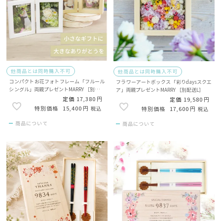
他商品とは同時購入不可
他商品とは同時購入不可
コンパクトお花フォトフレーム「フルール
フラワーアートボックス「彩りdaysスクエ
シングル」両親プレゼントMARRY ［別配送
ア」両親プレゼントMARRY ［別配送L］
L］
定価
17,380
定価
19,580
15,400
税込
17,600
税込
商品について
商品について