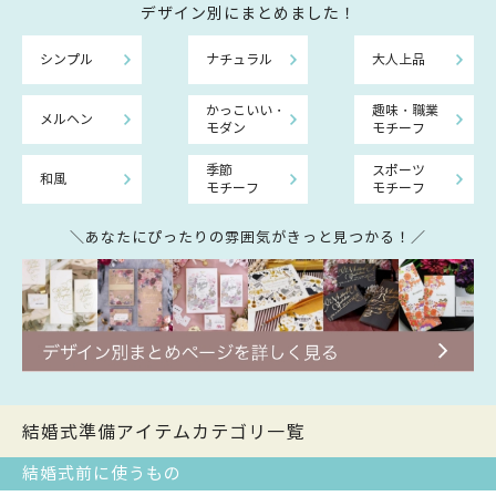
デザイン別にまとめました！
シンプル
ナチュラル
大人上品
かっこいい・
趣味・職業
メルヘン
モダン
モチーフ
季節
スポーツ
和風
モチーフ
モチーフ
＼あなたにぴったりの雰囲気がきっと見つかる！／
結婚式準備アイテムカテゴリ一覧
結婚式前に使うもの