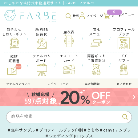
おしゃれな結婚式小物通販サイト｜FARBE ファルベ
0
検索
マイページ
カート
顔合わせ
紙 WEB
席礼
プロフィール
席次表
しおり･ギフト
招待状
メニュー
ブック
/
/
/
/
ウェルカム
エスコート
両親ギフト
プチ
結婚
ボード
カード
子育感謝状
ギフト
証明書
/
/
/
/
ファルべについて
レビュー口コミ
実店舗情報
問い合わせ
＃無料サンプル
＃プロフィールブック印刷
＃うちわ
＃canvaテンプレ
＃ウェディングドロップス