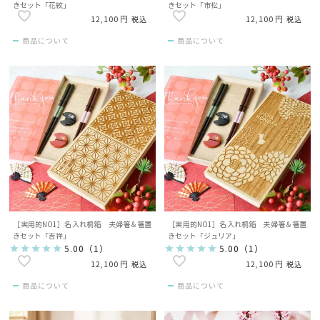
きセット「花紋」
きセット「市松」
12,100
12,100
税込
税込
商品について
商品について
［実用的NO1］名入れ桐箱 夫婦箸＆箸置
［実用的NO1］名入れ桐箱 夫婦箸＆箸置
きセット「吉祥」
きセット「ジュリア」
5.00
（
1
）
5.00
（
1
）
12,100
12,100
税込
税込
商品について
商品について