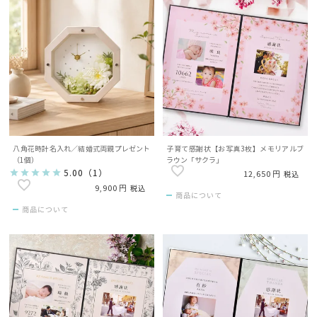
八角花時計名入れ／結婚式両親プレゼント
子育て感謝状【お写真3枚】メモリアルブ
（1個）
ラウン「サクラ」
5.00
（
1
）
12,650
税込
9,900
税込
商品について
商品について