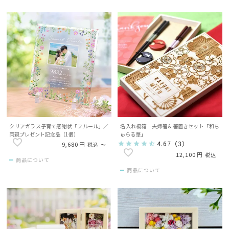
クリアガラス子育て感謝状「フルール」／
名入れ桐箱 夫婦箸＆箸置きセット「和ち
両親プレゼント記念品（1個）
ゅらる華」
4.67
（
3
）
9,680
税込
〜
12,100
税込
商品について
商品について