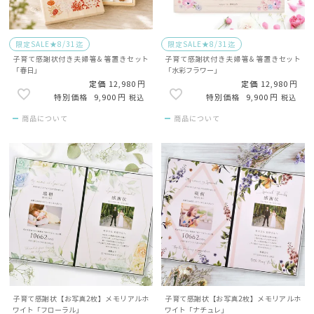
限定SALE★8/31迄
限定SALE★8/31迄
子育て感謝状付き夫婦箸＆箸置きセット
子育て感謝状付き夫婦箸＆箸置きセット
「春日」
「水彩フラワー」
定価
12,980
定価
12,980
9,900
9,900
税込
税込
商品について
商品について
子育て感謝状【お写真2枚】メモリアルホ
子育て感謝状【お写真2枚】メモリアルホ
ワイト「フローラル」
ワイト「ナチュレ」