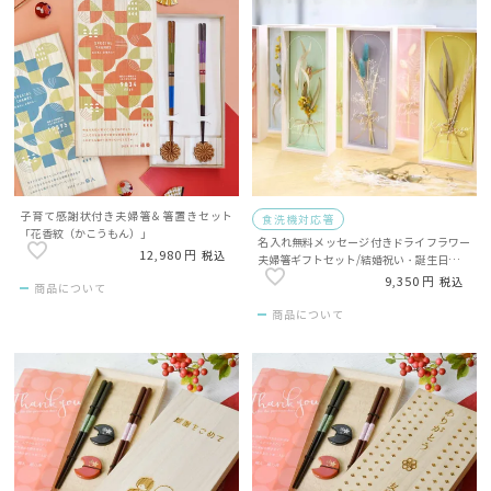
子育て感謝状付き夫婦箸＆箸置きセット
食洗機対応箸
「花香紋（かこうもん）」
名入れ無料メッセージ付きドライフラワー
12,980
税込
夫婦箸ギフトセット/結婚祝い・誕生日・両
親ギフト
9,350
税込
商品について
商品について