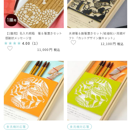
【1膳用】名入れ桐箱 箸＆箸置きセット
夫婦箸＆猫箸置きセット/結婚祝い 両親ギ
感謝状メッセージ含
フト 「カットデザイン猫キャット」
4.00
（
1
）
12,100
税込
11,000
税込
食洗機対応箸
食洗機対応箸