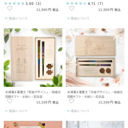
5.00
（
3
）
4.71
（
7
）
11,000
11,000
税込
税込
商品について
商品について
夫婦箸＆箸置き「和装デザイン」／結婚式
夫婦箸＆箸置き「洋装デザイン」／結婚式
両親ギフト・お祝い・記念品
両親ギフト・お祝い・記念品
13,200
13,200
税込
税込
商品について
商品について