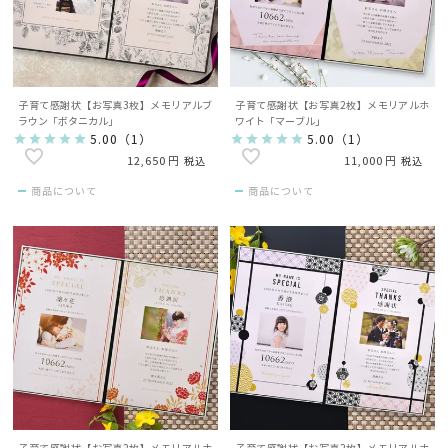
子育て感謝状【お写真3枚】メモリアルブ
子育て感謝状【お写真2枚】メモリアルホ
ラウン「ボタニカル」
ワイト「マーブル」
5.00
（
1
）
5.00
（
1
）
12,650
11,000
税込
税込
商品について
商品について