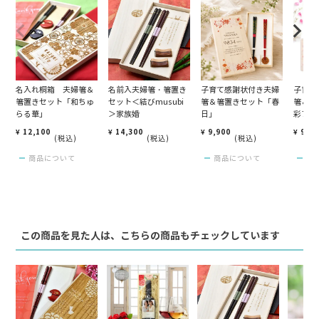
名入れ桐箱 夫婦箸＆
名前入夫婦箸・箸置き
子育て感謝状付き夫婦
子育て
箸置きセット「和ちゅ
セット＜結びmusubi
箸＆箸置きセット「春
箸＆箸
らる華」
＞家族婚
日」
彩フラ
¥
12,100
¥
14,300
¥
9,900
¥
9,9
税込
税込
税込
商品について
商品について
商
この商品を見た人は、こちらの商品もチェックしています