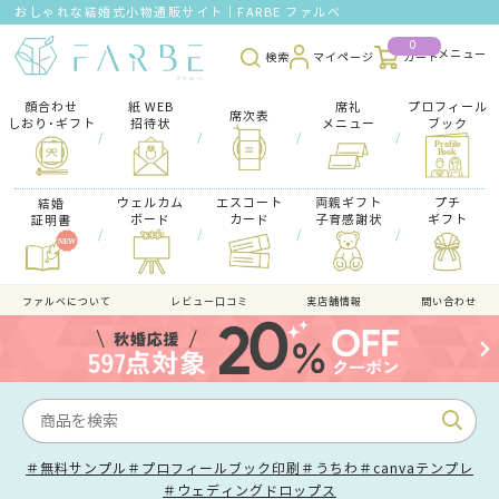
おしゃれな結婚式小物通販サイト｜FARBE ファルベ
0
検索
マイページ
カート
顔合わせ
紙 WEB
席礼
プロフィール
席次表
しおり･ギフト
招待状
メニュー
ブック
/
/
/
/
ウェルカム
エスコート
両親ギフト
プチ
結婚
ボード
カード
子育感謝状
ギフト
証明書
/
/
/
/
ファルべについて
レビュー口コミ
実店舗情報
問い合わせ
＃無料サンプル
＃プロフィールブック印刷
＃うちわ
＃canvaテンプレ
＃ウェディングドロップス