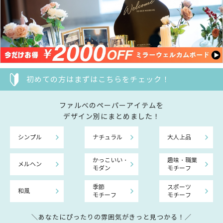
初めての方はまずはこちらをチェック！
ファルべのペーパーアイテムを
デザイン別にまとめました！
シンプル
ナチュラル
大人上品
かっこいい・
趣味・職業
メルヘン
モダン
モチーフ
季節
スポーツ
和風
モチーフ
モチーフ
＼あなたにぴったりの雰囲気がきっと見つかる！／