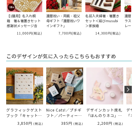
【1膳用】名入れ桐
還暦祝い・両親・祖父
名前入夫婦箸・箸置き
還暦祝い
箱 箸＆箸置きセット
母ギフト「還暦祝いワ
セット＜結びmusubi
ラスフォ
感謝状メッセージ含
インギフト」
＞家族婚
レート」
11,000円
(税込)
7,700円
(税込)
14,300円
(税込)
このデザインが気に入ったらこちらもおすすめ
グラフィックゲスト
Nice Cats!／プチギ
デザインカット席札
デザ
ブック「キャット」
フト／パーティー
「ほんのりネコ」
「ネ
芳名帳
【別配送A】
（5部1セット）
（5部
3,850円
385円
2,200円
(税込)
(税込)
(税込)