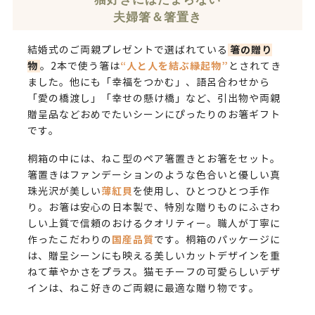
夫婦箸＆箸置き
箸の贈り
結婚式のご両親プレゼントで選ばれている
物
“人と人を結ぶ縁起物”
。2本で使う箸は
とされてき
ました。他にも「幸福をつかむ」、語呂合わせから
「愛の橋渡し」「幸せの懸け橋」など、引出物や両親
贈呈品などおめでたいシーンにぴったりのお箸ギフト
です。
桐箱の中には、ねこ型のペア箸置きとお箸をセット。
箸置きはファンデーションのような色合いと優しい真
薄紅貝
珠光沢が美しい
を使用し、ひとつひとつ手作
り。お箸は安心の日本製で、特別な贈りものにふさわ
しい上質で信頼のおけるクオリティー。職人が丁寧に
国産品質
作ったこだわりの
です。桐箱のパッケージに
は、贈呈シーンにも映える美しいカットデザインを重
ねて華やかさをプラス。猫モチーフの可愛らしいデザ
インは、ねこ好きのご両親に最適な贈り物です。