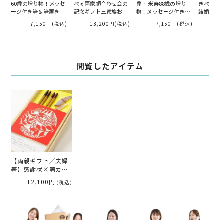
60歳の贈り物！メッセ
べる両家顔合わせ会の
歳・ 米寿88歳の贈り
きペア「
ージ付き箸＆箸置き
記念ギフト三家族お揃
物！メッセージ付き箸
結婚式両
「めでたい」
い「名入れ桐箱／寿」
＆箸置き「めでたい」
祝い・記
7,150円
(税込)
13,200円
(税込)
7,150円
(税込)
6個入り
ジカード
閲覧したアイテム
【両親ギフト／夫婦
箸】感謝状×箸カッ
トデザイン「リーフ
12,100円
(税込)
レッド」