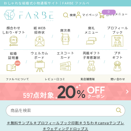
おしゃれな結婚式小物通販サイト｜FARBE ファルベ
0
検索
マイページ
カート
顔合わせ
紙 WEB
席礼
プロフィール
席次表
しおり･ギフト
招待状
メニュー
ブック
/
/
/
/
ウェルカム
エスコート
両親ギフト
プチ
結婚
ボード
カード
子育感謝状
ギフト
証明書
/
/
/
/
ファルべについて
レビュー口コミ
実店舗情報
問い合わせ
＃無料サンプル
＃プロフィールブック印刷
＃うちわ
＃canvaテンプレ
＃ウェディングドロップス