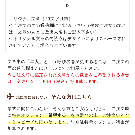
D
オリジナル文章（70文字以内）
※ご注文画面の
通信欄
にご記入下さい（複数ご注文の場合
は、文章のあとに差出人名もご記入下さい）
※オリジナル文章の句読点はデザインによりスペース等に
させていただく場合もございます
文章中の「
二人
」という呼び名を変更する場合は、ご注文画
面の通信欄またはメールにてご指示ください。
※ご注文時に指定された文章からの変更をご希望される場合
は、変更料金1,100円（税込）を頂戴します。
そんな方はこちら
式に間に合わない！
挙式に間に合わない…そんな方もご安心ください。ご注文時
に
特急オプション「
希望する
」をお選びの上、ご注文いただ
くとスピード対応いたします
。※別途特急オプション料金が
加算されます。