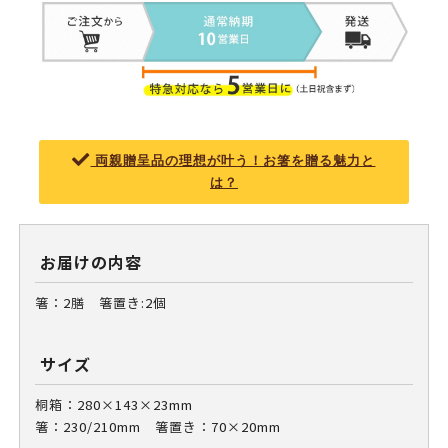
両親贈呈品の理想が叶う！お箸を贈る魅力と
は？
お届けの内容
箸：2膳 箸置き:2個
サイズ
桐箱：280×143×23mm
箸：230/210mm 箸置き：70×20mm