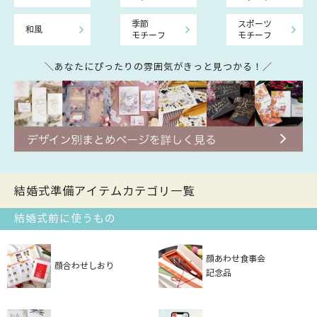
季節
スポーツ
和風
モチーフ
モチーフ
＼あなたにぴったりの雰囲気がきっと見つかる！／
結婚式準備アイテムカテゴリ一覧
結婚式前に使うもの
顔あわせ食事会
顔合わせしおり
記念品