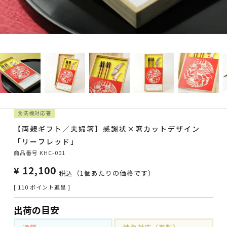
食洗機対応箸
【両親ギフト／夫婦箸】感謝状×箸カットデザイン
「リーフレッド」
商品番号
KHC-001
¥
12,100
税込
（1個あたりの価格です）
[
110
ポイント進呈 ]
出荷の目安