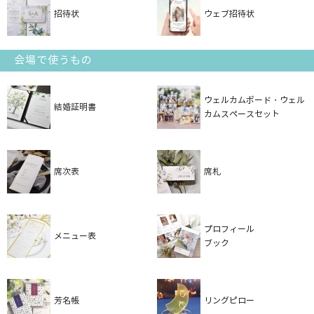
招待状
ウェブ招待状
会場で使うもの
ウェルカムボード・ウェル
結婚証明書
カムスペースセット
席次表
席札
プロフィール
メニュー表
ブック
芳名帳
リングピロー