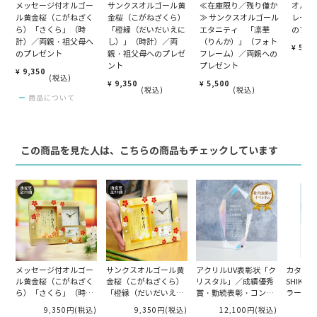
メッセージ付オルゴー
サンクスオルゴール黄
≪在庫限り／残り僅か
オルゴ
ル黄金桜（こがねざく
金桜（こがねざくら）
≫ サンクスオルゴール
レーム
ら）「さくら」（時
「橙縁（だいだいえに
エタニティ 「凛華
のプレ
計）／両親・祖父母へ
し）」（時計）／両
（りんか）」（フォト
¥
5,9
のプレゼント
親・祖父母へのプレゼ
フレーム）／両親への
ント
プレゼント
¥
9,350
税込
¥
9,350
¥
5,500
税込
税込
商品について
この商品を見た人は、こちらの商品もチェックしています
メッセージ付オルゴー
サンクスオルゴール黄
アクリルUV表彰状「ク
カタログ
ル黄金桜（こがねざく
金桜（こがねざくら）
リスタル」／成績優秀
SHIKIS
ら）「さくら」（時
「橙縁（だいだいえに
賞・勤続表彰・コンク
ラーコー
計）／両親・祖父母へ
し）」（時計）／両
ール・コンテスト
G］
9,350円
(税込)
9,350円
(税込)
12,100円
(税込)
のプレゼント
親・祖父母へのプレゼ