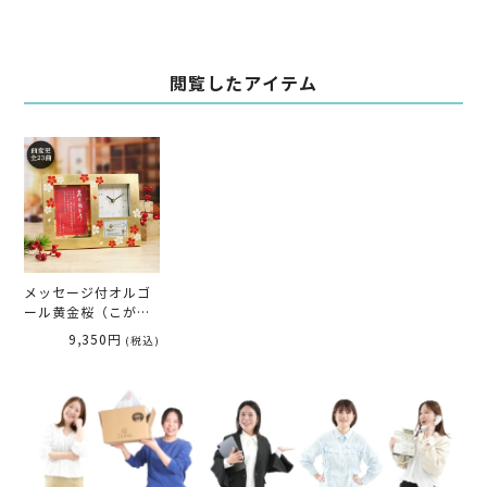
ント
閲覧したアイテム
メッセージ付オルゴ
ール黄金桜（こがね
ざくら）「みやび」
9,350円
(税込)
（時計） ／両親・祖
父母へプレゼント