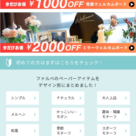
初めての方はまずはこちらをチェック！
ファルべのペーパーアイテムを
デザイン別にまとめました！
シンプル
ナチュラル
大人上品
かっこいい・
趣味・職業
メルヘン
モダン
モチーフ
季節
スポーツ
和風
モチーフ
モチーフ