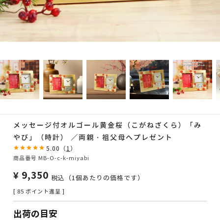
メッセージ付オルゴール黄金桜（こがねざくら）「み
やび」（時計） ／両親・祖父母へプレゼント
5.00
（
1
）
商品番号
MB-O-c-k-miyabi
¥
9,350
税込
（1個あたりの価格です）
[
85
ポイント進呈 ]
出荷の目安