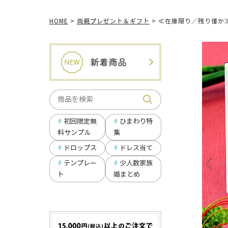
HOME
両親プレゼント＆ギフト
≪在庫限り／残り僅か
ひまわり特
初回限定無
集
料サンプル
ドロップス
ドレス当て
テンプレー
少人数家族
ト
婚まとめ