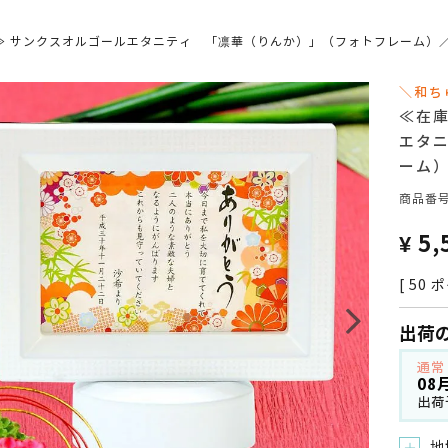
≫ サンクスオルゴールエタニティ 「凛華（りんか）」（フォトフレーム）
＼和ち
≪在
エタ
ーム
商品番
¥
5,
[
50
ポ
出荷
通常
08
出荷
地