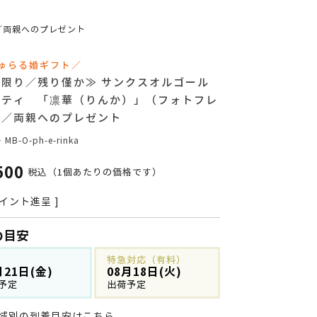
／両親へのプレゼント
ゅらる婚ギフト／
庫限り／残り僅か≫ サンクスオルゴール
ニティ 「凛華（りんか）」（フォトフレ
）／両親へのプレゼント
号
MB-O-ph-e-rinka
500
税込
（1個あたりの価格です）
イント進呈 ]
の目安
特急対応（有料）
月21日(金)
08月18日(火)
予定
出荷予定
域別の到着目安はこちら