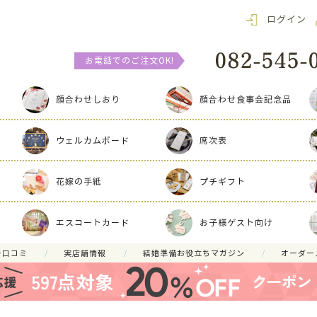
ログイン
お電話でのご注文OK!
顔合わせしおり
顔合わせ食事会記念品
ウェルカムボード
席次表
花嫁の手紙
プチギフト
エスコートカード
お子様ゲスト向け
ー口コミ
実店舗情報
結婚準備お役立ちマガジン
オーダー