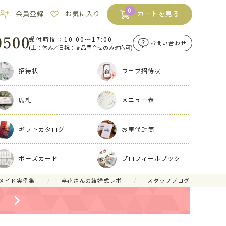
0
会員登録
お気に入り
カートを見る
受付時間：10:00〜17:00
お問い合わせ
(土：休み／日祝：商品問合せのみ対応可)
招待状
ウェブ招待状
席札
メニュー表
ギフトカタログ
お車代封筒
ポーズカード
プロフィールブック
メイド実例集
卒花さんの結婚式レポ
スタッフブログ