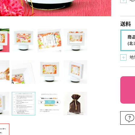
＋
送料
商品
(
地
＋