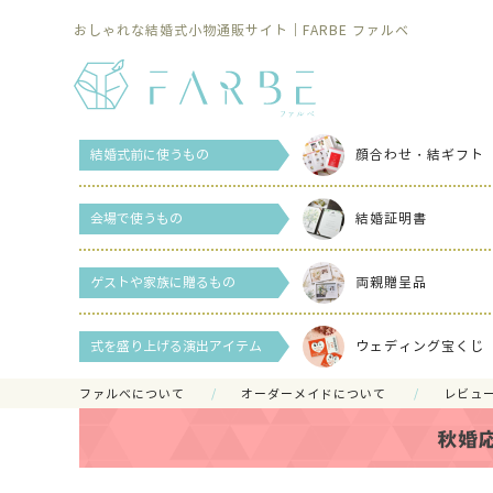
おしゃれな結婚式小物通販サイト｜FARBE ファルベ
結婚式前に使うもの
顔合わせ・結ギフト
会場で使うもの
結婚証明書
ゲストや家族に贈るもの
両親贈呈品
式を盛り上げる演出アイテム
ウェディング宝くじ
ファルべについて
オーダーメイドについて
レビュ