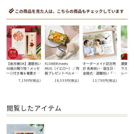
この商品を見た人は、こちらの商品もチェックしています
【食洗機OK】還暦祝い
FLOWER meets
オーダーメイド記念時
還暦祝い
60歳の贈り物！メッセ
MUG（イエロー） ／両
計 長寿祝い・誕生日・
ラスフォ
ージ付き箸＆箸置き
親プレゼントペルメー
金婚式・退職祝い「フ
レート」
「めでたい」
ル ［別配送K］
ォトクロック」
7,150円
(税込)
16,533円
(税込)
13,750円
(税込)
閲覧したアイテム