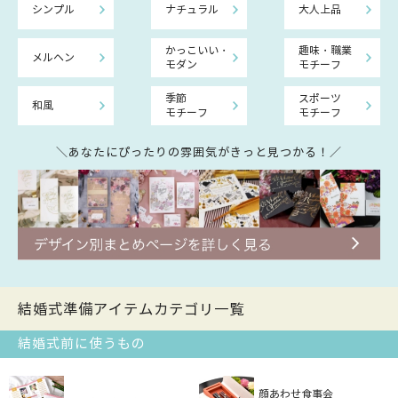
シンプル
ナチュラル
大人上品
かっこいい・
趣味・職業
メルヘン
モダン
モチーフ
季節
スポーツ
和風
モチーフ
モチーフ
＼あなたにぴったりの雰囲気がきっと見つかる！／
結婚式準備アイテムカテゴリ一覧
結婚式前に使うもの
顔あわせ食事会