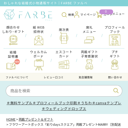
おしゃれな結婚式小物通販サイト｜FARBE ファルベ
0
検索
マイページ
カート
顔合わせ
紙 WEB
席礼
プロフィール
席次表
しおり･ギフト
招待状
メニュー
ブック
/
/
/
/
ウェルカム
エスコート
両親ギフト
プチ
結婚
ボード
カード
子育感謝状
ギフト
証明書
/
/
/
/
ファルべについて
レビュー口コミ
実店舗情報
問い合わせ
＃無料サンプル
＃プロフィールブック印刷
＃うちわ
＃canvaテンプレ
＃ウェディングドロップス
HOME
両親プレゼント＆ギフト
フラワーアートボックス「彩りdaysスクエア」両親プレゼントMARRY ［別配送