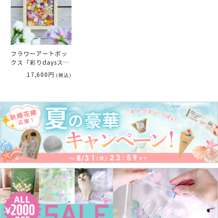
フラワーアートボッ
クス「彩りdaysスク
エア」両親プレゼン
17,600円
(税込)
トMARRY ［別配送
L］