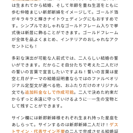
は生まれてから結婚、そして年齢を重ね生涯をともに
歩む仲睦まじい新郎新婦をイメージして。ゴールド箔
がキラキラと輝きナイトウェディングにもおすすめで
す。シンプルでおしゃれなゴールドフレーム入りで挙
式後は新居に飾ることができます。ゴールドフレーム
が全体を品よくまとめ、インテリアのおしゃれなアク
セントにも！
多彩な演出が可能な人前式では、二人らしい結婚の誓
いができます。だからこそ自分たちで考えた二人だけ
の誓いの言葉で宣言したいですよね！誓いの言葉は星
空と月がテーマの結婚証明書ならではのファルベオリ
ジナル定型文が選べる他、おふたりだけのオリジナル
追加料金なしで作成可能
文でも
。二人で決めた約束だ
からずっと永遠に守っていけるように…一生の宝物と
して残すことができます。
サイン欄には新郎新婦様それぞれ生まれ持った星座を
ゲス
あしらって。サインするのは新郎新婦二人だけ！
トサイン・代表サイン不要
の二人で完成させる結婚証