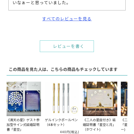
すべてのレビューを見る
レビューを書く
この商品を見た人は、こちらの商品もチェックしています
《満天の星》ゲスト参
ゲルインクボールペン
《二人の星座付き》結
《二人の
加型サイン式結婚証明
（4本セット）
婚証明書「星空と月」
「星空と
書「星空」
（ホワイト)
ー)
440円
(税込)