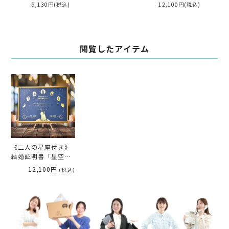
9,130円
(税込)
12,100円
(税込)
1
閲覧したアイテム
《二人の星座付き》
結婚証明書「星空と
月」（ネイビー)
12,100円
(税込)