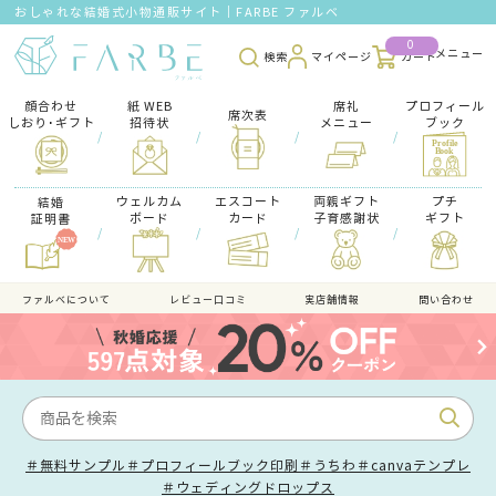
おしゃれな結婚式小物通販サイト｜FARBE ファルベ
0
検索
マイページ
カート
顔合わせ
紙 WEB
席礼
プロフィール
席次表
しおり･ギフト
招待状
メニュー
ブック
/
/
/
/
ウェルカム
エスコート
両親ギフト
プチ
結婚
ボード
カード
子育感謝状
ギフト
証明書
/
/
/
/
ファルべについて
レビュー口コミ
実店舗情報
問い合わせ
＃無料サンプル
＃プロフィールブック印刷
＃うちわ
＃canvaテンプレ
＃ウェディングドロップス