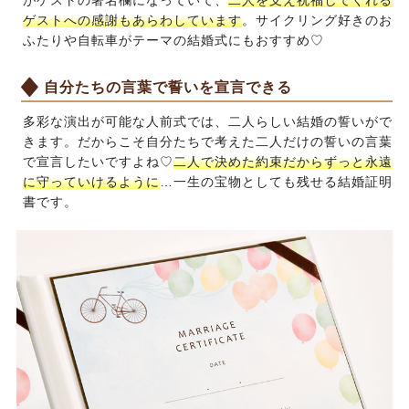
がゲストの署名欄になっていて、
二人を支え祝福してくれる
ゲストへの感謝もあらわしています
。サイクリング好きのお
ふたりや自転車がテーマの結婚式にもおすすめ♡
自分たちの言葉で誓いを宣言できる
多彩な演出が可能な人前式では、二人らしい結婚の誓いがで
きます。だからこそ自分たちで考えた二人だけの誓いの言葉
で宣言したいですよね♡
二人で決めた約束だからずっと永遠
に守っていけるように
…一生の宝物としても残せる結婚証明
書です。