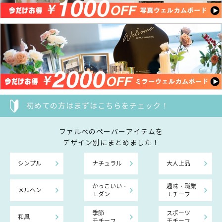
初めての方はまずはこちらをチェック！
ファルべのペーパーアイテムを
デザイン別にまとめました！
シンプル
ナチュラル
大人上品
かっこいい・
趣味・職業
メルヘン
モダン
モチーフ
季節
スポーツ
和風
モチーフ
モチーフ