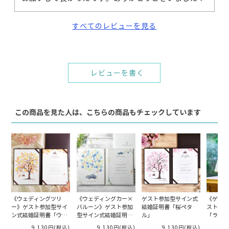
すべてのレビューを見る
レビューを書く
この商品を見た人は、こちらの商品もチェックしています
《ウェディングツリ
《ウェディングカー×
ゲスト参加型サイン式
《ゲスト
ー》ゲスト参加型サイ
バルーン》ゲスト参加
結婚証明書「桜ペタ
ストフォ
ン式結婚証明書「ウェ
型サイン式結婚証明書
ル」
「ランタ
ディングツリーオータ
「ウェディングカー」
9,130円
(税込)
9,130円
(税込)
9,130円
(税込)
1