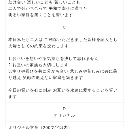
助け合い 楽しいことも 苦しいことも
二人で分かち合って 平和で幸せに満ちた
明るい家庭を築くことを誓います
C
本日私たち二人は ご列席いただきました皆様を証人とし
夫婦としての約束を交わします
1.お互いを想いやる気持ちを決して忘れません
2.お互いの家族も大切にします
3.幸せや喜びを共に分かち合い 悲しみや苦しみは共に乗
り越え 笑顔の絶えない家庭を築きます
今日の誓いを心に刻み お互いを永遠に愛することを誓い
ます
D
オリジナル
オリジナル文章（200文字以内）