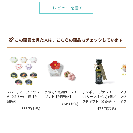
レビューを書く
この商品を見た人は、こちらの商品もチェックしています
フルーティーダイヤ プ
うめぇ～茶漬け プチ
ボンボリーヴァ プチ
マリーフ
チ（ゼリー）1個【別
ギフト【別配送B】
(オリーブオイル)1個／
ツゼリー
配送A】
プチギフト【別配送
ギフト【
346円
(税込)
A】
335円
(税込)
476円
(税込)