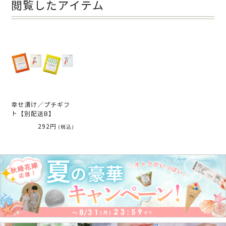
閲覧したアイテム
幸せ漬け／プチギフ
ト【別配送B】
292円
(税込)