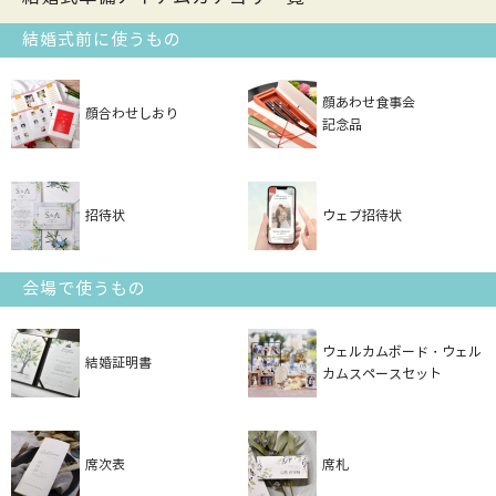
結婚式前に使うもの
顔あわせ食事会
顔合わせしおり
記念品
招待状
ウェブ招待状
会場で使うもの
ウェルカムボード・ウェル
結婚証明書
カムスペースセット
席次表
席札