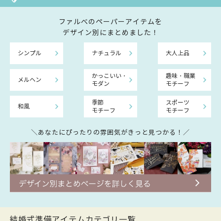
ファルべのペーパーアイテムを
デザイン別にまとめました！
シンプル
ナチュラル
大人上品
かっこいい・
趣味・職業
メルヘン
モダン
モチーフ
季節
スポーツ
和風
モチーフ
モチーフ
＼あなたにぴったりの雰囲気がきっと見つかる！／
結婚式準備アイテムカテゴリ一覧