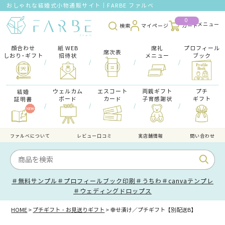
おしゃれな結婚式小物通販サイト｜FARBE ファルベ
0
検索
マイページ
カート
顔合わせ
紙 WEB
席礼
プロフィール
席次表
しおり･ギフト
招待状
メニュー
ブック
/
/
/
/
ウェルカム
エスコート
両親ギフト
プチ
結婚
ボード
カード
子育感謝状
ギフト
証明書
/
/
/
/
ファルべについて
レビュー口コミ
実店舗情報
問い合わせ
＃無料サンプル
＃プロフィールブック印刷
＃うちわ
＃canvaテンプレ
＃ウェディングドロップス
HOME
プチギフト・お見送りギフト
幸せ漬け／プチギフト【別配送B】