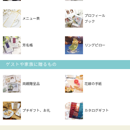
プロフィール
メニュー表
ブック
芳名帳
リングピロー
ゲストや家族に贈るもの
両親贈呈品
花嫁の手紙
プチギフト、お礼
カタログギフト