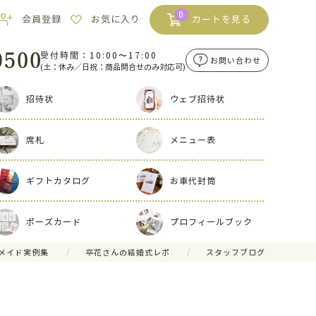
0
会員登録
お気に入り
カートを見る
受付時間：10:00〜17:00
お問い合わせ
(土：休み／日祝：商品問合せのみ対応可)
招待状
ウェブ招待状
席札
メニュー表
ギフトカタログ
お車代封筒
ポーズカード
プロフィールブック
メイド実例集
卒花さんの結婚式レポ
スタッフブログ