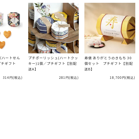
（ハートせん
プチポーリッシュ(ハートクッ
寿俵 ありがとうのきもち 30
プチギフト
キー)1個／プチギフト【別配
個セット プチギフト【別配
送A】
送B】
314円
(税込)
281円
(税込)
18,700円
(税込)