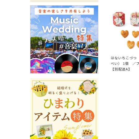
はないちこづつ
べい） 1個 ／
【別配送A】