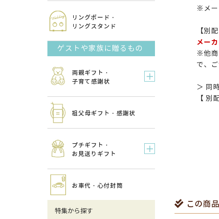
※メー
リングボード・
リングスタンド
【別配
メーカ
ゲストや家族に贈るもの
※他商
で、ご
両親ギフト・
子育て感謝状
＞ 同
【 別
祖父母ギフト・感謝状
プチギフト・
お見送りギフト
お車代・心付封筒
この商品
特集から探す