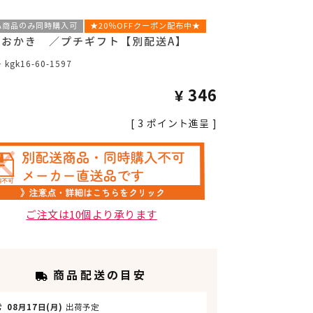
A商品のみ同時購入可
★20％OFFクーポン配布中★
福おかき ／プチギフト【別配送A】
号
kgk16-60-1597
¥
346
[
3
ポイント進呈 ]
ご注文は10個より承ります
商品配送の目安
常
08月17日(月)
出荷予定