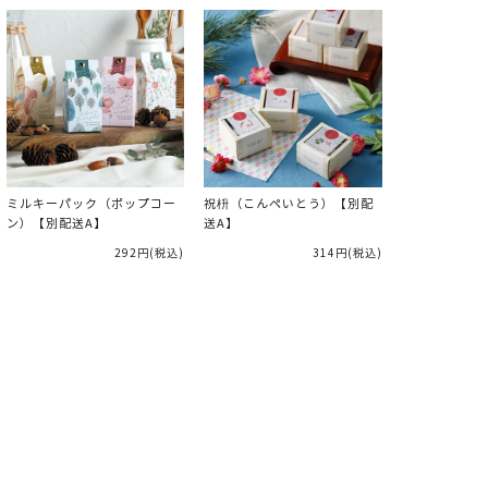
ミルキーパック（ポップコー
祝枡（こんぺいとう）【別配
ン）【別配送A】
送A】
292円
(税込)
314円
(税込)