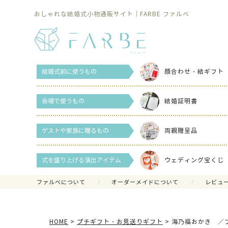
おしゃれな結婚式小物通販サイト｜FARBE ファルベ
結婚式前に使うもの
顔合わせ・結ギフト
会場で使うもの
結婚証明書
ゲストや家族に贈るもの
両親贈呈品
式を盛り上げる演出アイテム
ウェディング宝くじ
ファルべについて
オーダーメイドについて
レビュ
HOME
プチギフト・お見送りギフト
海乃福おかき ／