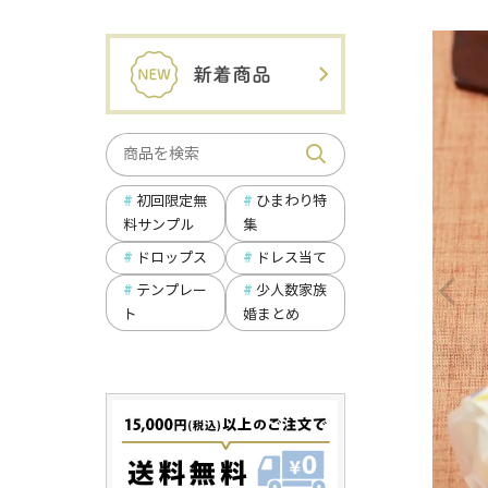
ひまわり特
初回限定無
集
料サンプル
ドロップス
ドレス当て
テンプレー
少人数家族
ト
婚まとめ