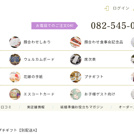
ログイン
お電話でのご注文OK!
顔合わせしおり
顔合わせ食事会記念品
ウェルカムボード
席次表
花嫁の手紙
プチギフト
エスコートカード
お子様ゲスト向け
ー口コミ
実店舗情報
結婚準備お役立ちマガジン
オーダー
プチギフト【別配送A】