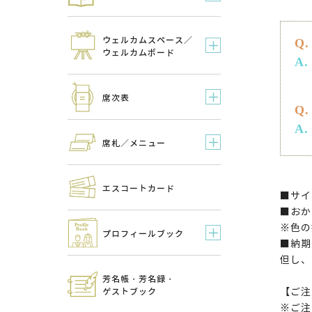
ウェルカムスペース／
ウェルカムボード
席次表
席札／メニュー
エスコートカード
■サイ
■おか
※色の
プロフィールブック
■納期
但し、
芳名帳・芳名録・
【ご注
ゲストブック
※ご注