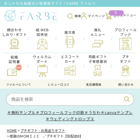
おしゃれな結婚式小物通販サイト｜FARBE ファルベ
0
検索
マイページ
カート
顔合わせ
紙 WEB
席礼
プロフィール
席次表
しおり･ギフト
招待状
メニュー
ブック
/
/
/
/
ウェルカム
エスコート
両親ギフト
プチ
結婚
ボード
カード
子育感謝状
ギフト
証明書
/
/
/
/
ファルべについて
レビュー口コミ
実店舗情報
問い合わせ
＃無料サンプル
＃プロフィールブック印刷
＃うちわ
＃canvaテンプレ
＃ウェディングドロップス
HOME
プチギフト・お見送りギフト
感謝のMＯMＩＪＩ ／プチギフト【別配送B】