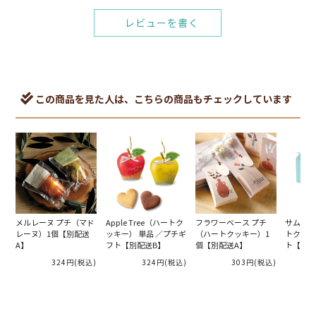
レビューを書く
この商品を見た人は、こちらの商品もチェックしています
メルレーヌ プチ（マド
Apple Tree（ハートク
フラワーベース プチ
サムシン
レーヌ）1個【別配送
ッキー） 単品 ／プチギ
（ハートクッキー）1
トクッキ
A】
フト【別配送B】
個【別配送A】
ト【別配
324円
(税込)
324円
(税込)
303円
(税込)