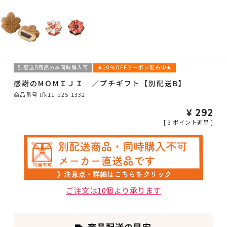
別配送B商品のみ同時購入可
★20％OFFクーポン配布中★
感謝のMＯMＩＪＩ ／プチギフト【別配送B】
商品番号
tfk11-p25-1332
¥
292
[
3
ポイント進呈 ]
ご注文は10個より承ります