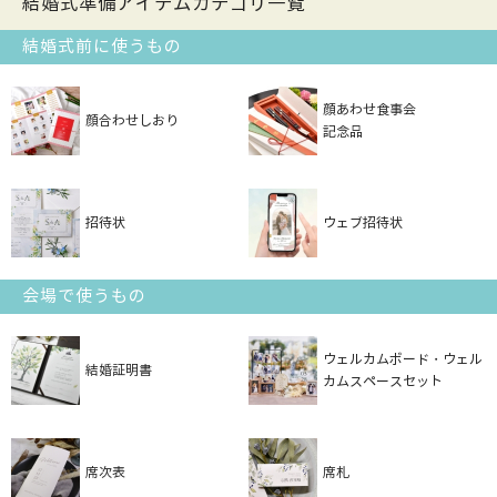
結婚式準備アイテムカテゴリ一覧
結婚式前に使うもの
顔あわせ食事会
顔合わせしおり
記念品
招待状
ウェブ招待状
会場で使うもの
ウェルカムボード・ウェル
結婚証明書
カムスペースセット
席次表
席札