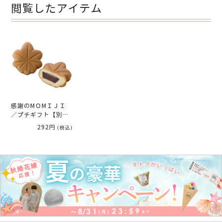
閲覧したアイテム
感謝のMＯMＩＪＩ
／プチギフト【別配
送B】
292円
(税込)